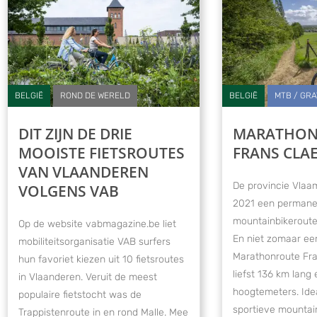
BELGIË
ROND DE WERELD
BELGIË
MTB / GR
DIT ZIJN DE DRIE
MARATHON
MOOISTE FIETSROUTES
FRANS CLA
VAN VLAANDEREN
De provincie Vlaa
VOLGENS VAB
2021 een perman
mountainbikeroute
Op de website vabmagazine.be liet
En niet zomaar een
mobiliteitsorganisatie VAB surfers
Marathonroute Fra
hun favoriet kiezen uit 10 fietsroutes
liefst 136 km lang 
in Vlaanderen. Veruit de meest
hoogtemeters. Ide
populaire fietstocht was de
sportieve mountai
Trappistenroute in en rond Malle. Mee