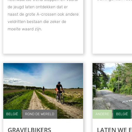
de jeugd laten ontdekken dat er
naast de grote A-crossen ook andere
veldritten bestaan die zeker de
moeite waard zijn.
BELGIË
ROND DE WERELD
ANDERE
BELGIË
GRAVELBIKERS
LATEN WE E