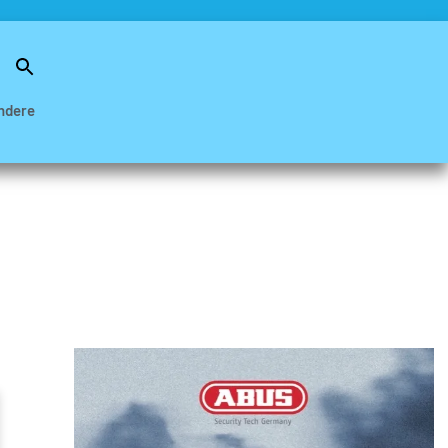
Search
for:
Search Button
ndere