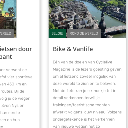
WERELD
BELGIË
ROND DE WERELD
ietsen door
Bike & Vanlife
bant
Eén van de doelen van Cyclelive
Magazine is de lezers goesting geven
ant verwent de
om al fietsend zoveel mogelijk van
efst vier sportieve
deze wereld te zien en te beleven.
 van 450 km en
Met de fiets kan je elk hoekje tot in
outes. Bij de
detail verkennen terwijl je
volg je de wegen
trainingen/toeristische tochten
, Sven Nys en
afwerkt volgens jouw niveau. Volgens
hun eerste
ondergetekende is het verkennen
eden en hun
van nieuwe wegen net zo
en.