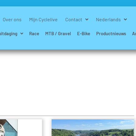
Over ons
Mijn Cyclelive
Contact
Nederlands
uitdaging
Race
MTB / Gravel
E-Bike
Productnieuws
A