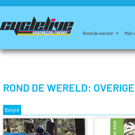
Rond de wereld
Mijn 
ROND DE WERELD: OVERIGE
België