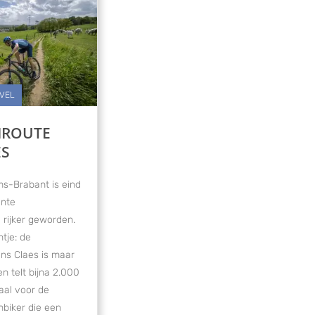
AVEL
ROUTE
ES
ms-Brabant is eind
ente
 rijker geworden.
tje: de
ns Claes is maar
en telt bijna 2.000
aal voor de
nbiker die een