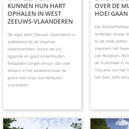
KUNNEN HUN HART
OVER DE M
OPHALEN IN WEST
HOEI GAAN 
ZEEUWS-VLAANDEREN
Een fietsliefhebbe
landelijke dorpje V
De regio West Zeeuws-Vlaanderen is
bij de melk zetten
welbekend bij de Vlaamse
inwoners het twee
wielertoeristen. Vooral de vrij
van Borgloon. Rech
liggende en goed onderhouden
de fruitstreek in
fietspaden zorgen ervoor dat veel
Toscane van het n
fietsers in het weekend even de
het daar zelfs du
grens met onze noorderburen
oversteken.