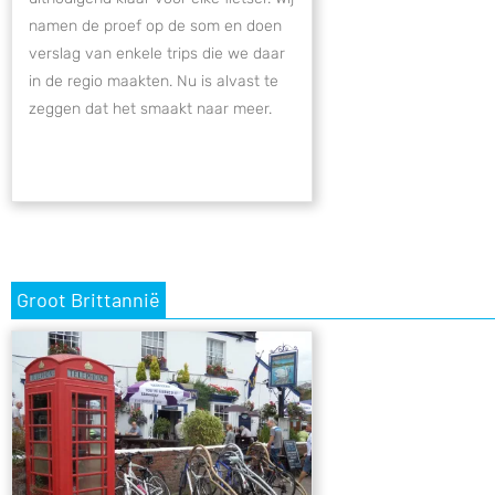
namen de proef op de som en doen
verslag van enkele trips die we daar
in de regio maakten. Nu is alvast te
zeggen dat het smaakt naar meer.
Groot Brittannië