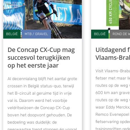
BELGIË
MTB / GRAVEL
BELGIË
ROND DE 
De Concap CX-Cup mag
Uitdagend f
succesvol terugkijken
Vlaams-Bra
op het eerste jaar
Visit Vlaams-Brab
fietser met maar li
Al decennialang blijft het aantal grote
routes op de weg
crossen in België status-quo, terwijl
600 km aan gravelr
het B-circuit al geruime tijd in vrije
routes op de weg 
val is. Daarom werd het voorbije
waar Eddy Merckx
veldritseizoen de Concap CX-Cup
Remco Evenepoel 
boven het doopvont gehouden. De
fietservaring opd
bedoeling was duidelijk: de
trainingsritten red
neerwaartse trend stoppen én vooral