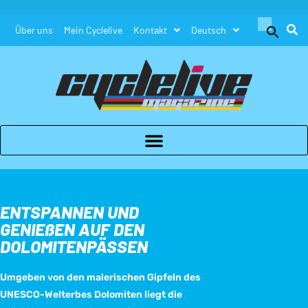
Search
Über uns
Mein Cyclelive
Kontakt
Deutsch
for:
Search Button
ENTSPANNEN UND
GENIEßEN AUF DEN
DOLOMITENPÄSSEN
Umgeben von den malerischen Gipfeln des
UNESCO-Welterbes Dolomiten liegt die