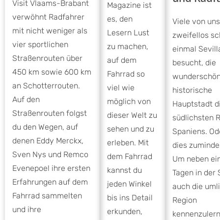
Visit Vlaams-Brabant
Magazine ist
verwöhnt Radfahrer
es, den
Viele von un
mit nicht weniger als
Lesern Lust
zweifellos s
vier sportlichen
zu machen,
einmal Sevill
Straßenrouten über
auf dem
besucht, die
450 km sowie 600 km
Fahrrad so
wunderschö
an Schotterrouten.
viel wie
historische
Auf den
möglich von
Hauptstadt d
Straßenrouten folgst
dieser Welt zu
südlichsten 
du den Wegen, auf
sehen und zu
Spaniens. Od
denen Eddy Merckx,
erleben. Mit
dies zumindes
Sven Nys und Remco
dem Fahrrad
Um neben ein
Evenepoel ihre ersten
kannst du
Tagen in der 
Erfahrungen auf dem
jeden Winkel
auch die uml
Fahrrad sammelten
bis ins Detail
Region
und ihre
erkunden,
kennenzulern