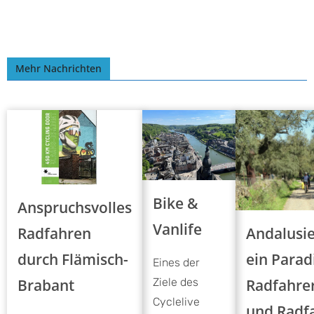
Mehr Nachrichten
Bike &
Anspruchsvolles
Vanlife
Andalusie
Radfahren
ein Parad
durch Flämisch-
Eines der
Radfahre
Brabant
Ziele des
Cyclelive
und Radf