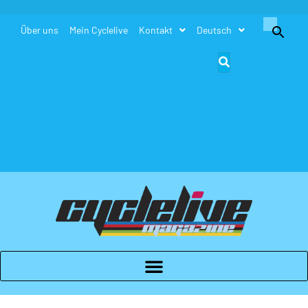
Search
Über uns
Mein Cyclelive
Kontakt
Deutsch
for:
Search Button