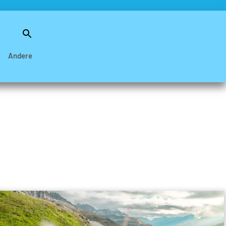
Search
for:
Search Button
Andere