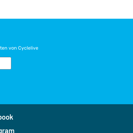
ten von Cyclelive
ook
gram