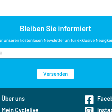
Bleiben Sie informiert
ür unseren kostenlosen Newsletter an für exklusive Neuigkei
Versenden
Über uns
Faceb
Mein Cyclelive
Insta