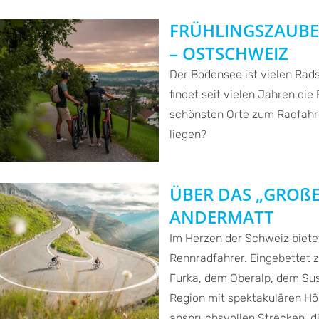
FRÜHLINGSZAUBE
– OSTSCHWEIZ
Der Bodensee ist vielen Rads
findet seit vielen Jahren di
schönsten Orte zum Radfahre
liegen?
ÜBER DAS „GROßE
ANDERMATT
Im Herzen der Schweiz biete
Rennradfahrer. Eingebettet 
Furka, dem Oberalp, dem Sus
Region mit spektakulären H
anspruchsvollen Strecken, di