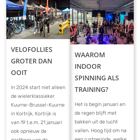
VELOFOLLIES
WAAROM
GROTER DAN
INDOOR
OOIT
SPINNING ALS
In 2024 start niet alleen
TRAINING?
de wielerklassieker
Het is begin januari en
Kuurne-Brussel-Kuurne
de regen blijft met
in Kortrijk, Kortrijk is
bakken uit de lucht
van 19 t.e.m. 21 januari
vallen. Hoog tijd om na
ook opnieuw de
een rustperiode, welke
gastheer van de