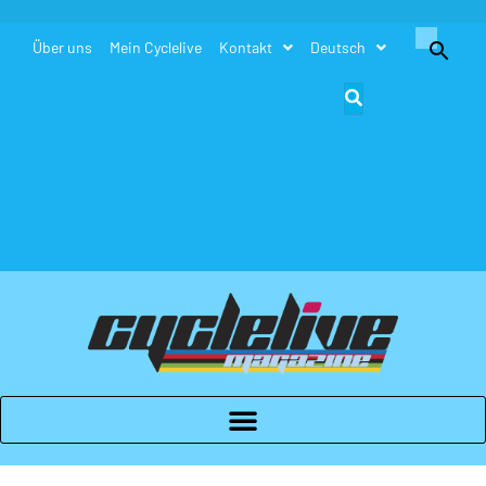
Search
Über uns
Mein Cyclelive
Kontakt
Deutsch
for:
Search Button