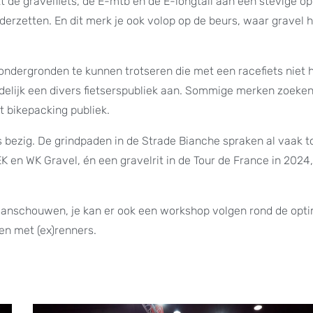
t de gravelfiets, de E-mtb en de E-longtail aan een stevige o
rderzetten. En dit merk je ook volop op de beurs, waar gravel 
ndergronden te kunnen trotseren die met een racefiets niet 
idelijk een divers fietserspubliek aan. Sommige merken zoeken
t bikepacking publiek.
s bezig. De grindpaden in de Strade Bianche spraken al vaak t
en WK Gravel, én een gravelrit in de Tour de France in 2024,
sen aanschouwen, je kan er ook een workshop volgen rond de opt
en met (ex)renners.