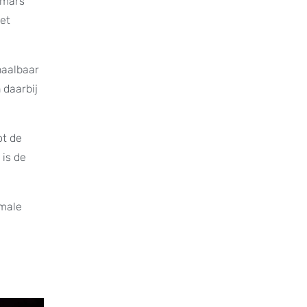
pmars
het
haalbaar
 daarbij
ot de
 is de
imale