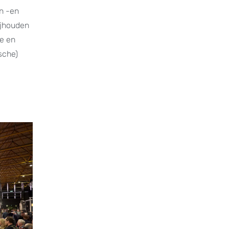
en -en
ijhouden
ne en
sche)