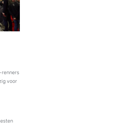
x-renners
zig voor
testen