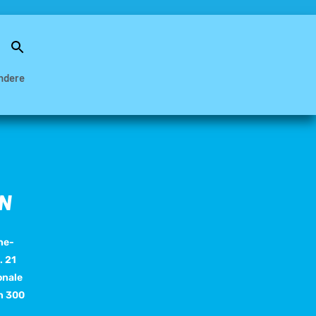
Search
for:
Search Button
ndere
N
ne-
. 21
onale
an 300