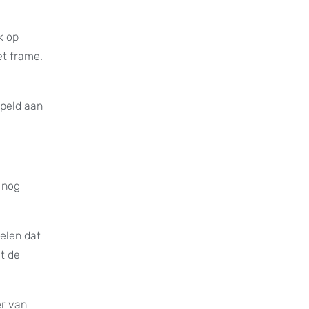
k op
et frame.
ppeld aan
 nog
kelen dat
et de
er van