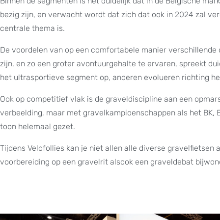
Binnen de segmenten is het duidelijk dat in de Belgische mark
bezig zijn, en verwacht wordt dat zich dat ook in 2024 zal ve
centrale thema is.
De voordelen van op een comfortabele manier verschillende o
zijn, en zo een groter avontuurgehalte te ervaren, spreekt du
het ultrasportieve segment op, anderen evolueren richting he
Ook op competitief vlak is de graveldiscipline aan een opmar
verbeelding, maar met gravelkampioenschappen als het BK, EK 
toon helemaal gezet.
Tijdens Velofollies kan je niet allen alle diverse gravelfiet
voorbereiding op een gravelrit alsook een graveldebat bijwon