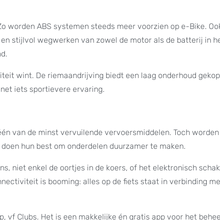
id. Zo worden ABS systemen steeds meer voorzien op e-Bike. Oo
n stijlvol wegwerken van zowel de motor als de batterij in h
nd.
iteit wint. De riemaandrijving biedt een laag onderhoud geko
 net iets sportievere ervaring.
 één van de minst vervuilende vervoersmiddelen. Toch worden
en doen hun best om onderdelen duurzamer te maken.
s, niet enkel de oortjes in de koers, of het elektronisch scha
nectiviteit is booming: alles op de fiets staat in verbinding m
p, vf Clubs. Het is een makkelijke én gratis app voor het behe