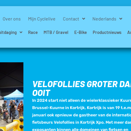
Over ons
Mijn Cyclelive
Contact
Nederlands
uitdaging
Race
MTB / Gravel
E-Bike
Productnieuws
A
VELOFOLLIES GROTER DA
OOIT
In 2024 start niet alleen de wielerklassieker Kuur
Brussel-Kuurne in Kortrijk, Kortrijk is van 19 t.e.m
januari ook opnieuw de gastheer van de internati
fietsbeurs Velofollies in Kortrijk Xpo. Met meer d
exposanten binnen alle domeinen van fietsen en