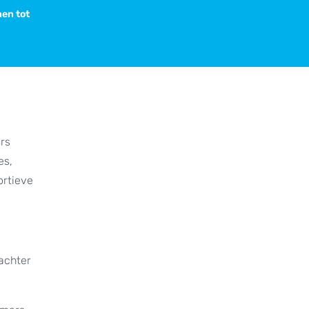
nen tot
urs
es,
ortieve
achter