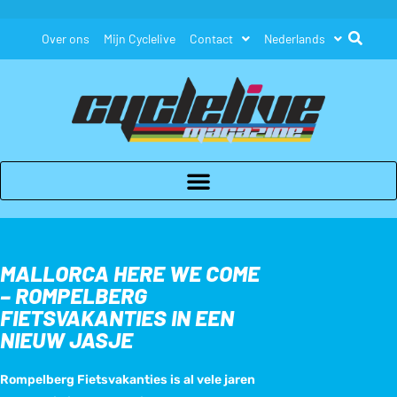
Over ons
Mijn Cyclelive
Contact
Nederlands
MALLORCA HERE WE COME
– ROMPELBERG
FIETSVAKANTIES IN EEN
NIEUW JASJE
Rompelberg Fietsvakanties is al vele jaren