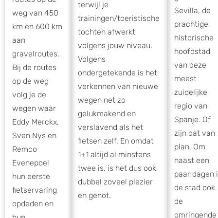
terwijl je
Sevilla, de
weg van 450
trainingen/toeristische
prachtige
km en 600 km
tochten afwerkt
historische
aan
volgens jouw niveau.
hoofdstad
gravelroutes.
Volgens
van deze
Bij de routes
ondergetekende is het
meest
op de weg
verkennen van nieuwe
zuidelijke
volg je de
wegen net zo
regio van
wegen waar
gelukmakend en
Spanje. Of
Eddy Merckx,
verslavend als het
zijn dat van
Sven Nys en
fietsen zelf. En omdat
plan. Om
Remco
1+1 altijd al minstens
naast een
Evenepoel
twee is, is het dus ook
paar dagen 
hun eerste
dubbel zoveel plezier
de stad ook
fietservaring
en genot.
de
opdeden en
omringende
hun