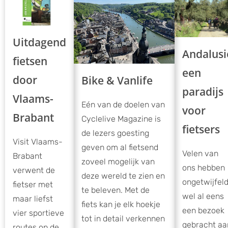
Uitdagend
Andalusi
fietsen
een
door
Bike & Vanlife
paradijs
Vlaams-
Eén van de doelen van
voor
Brabant
Cyclelive Magazine is
fietsers
de lezers goesting
Visit Vlaams-
geven om al fietsend
Velen van
Brabant
zoveel mogelijk van
ons hebben
verwent de
deze wereld te zien en
ongetwijfel
fietser met
te beleven. Met de
wel al eens
maar liefst
fiets kan je elk hoekje
een bezoek
vier sportieve
tot in detail verkennen
gebracht aa
routes op de