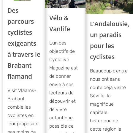
Des
Vélo &
parcours
L’Andalousie,
Vanlife
cyclistes
un paradis
exigeants
L'un des
pour les
objectifs de
à travers le
cyclistes
Cyclelive
Brabant
Magazine est
Beaucoup d'entre
flamand
de donner
nous ont sans
envie à ses
doute déjà visité
Visit Vlaams-
lecteurs de
Séville, la
Brabant
découvrir et
magnifique
comble les
de vivre
capitale
cyclistes en
autant que
historique de
leur proposant
possible ce
cette région la
pas moins de