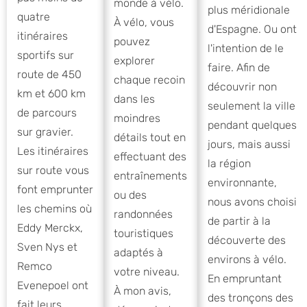
monde à vélo.
plus méridionale
quatre
À vélo, vous
d'Espagne. Ou ont
itinéraires
pouvez
l'intention de le
sportifs sur
explorer
faire. Afin de
route de 450
chaque recoin
découvrir non
km et 600 km
dans les
seulement la ville
de parcours
moindres
pendant quelques
sur gravier.
détails tout en
jours, mais aussi
Les itinéraires
effectuant des
la région
sur route vous
entraînements
environnante,
font emprunter
ou des
nous avons choisi
les chemins où
randonnées
de partir à la
Eddy Merckx,
touristiques
découverte des
Sven Nys et
adaptés à
environs à vélo.
Remco
votre niveau.
En empruntant
Evenepoel ont
À mon avis,
des tronçons des
fait leurs