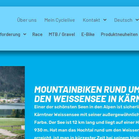
Über uns
Mein Cyclelive
Kontakt
Deutsch
forderung
Race
MTB / Gravel
E-Bike
Produktneuheiten
MOUNTAINBIKEN RUND U
DEN WEISSENSEE IN KÄR
Einer der schönsten Seen in den Alpen ist sicherl
Kärntner Weissensee mit seiner außergewöhnlic
Farbe. Der See ist 12 km lang und liegt auf einer 
930 m. Hat man das Hochtal rund um den Weisse
erreicht, ist man in kürzester Zeit bei seinem kle