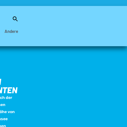
Search
for:
Search Button
Andere
M
NTEN
ich der
hen
Höhe von
nsee
inen