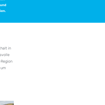
 und
ien.
halt in
svolle
e-Region
, um