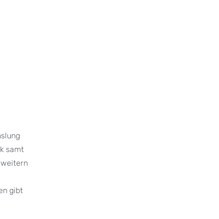
hslung
ck samt
rweitern
en gibt