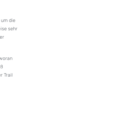
d um die
ise sehr
er
 woran
aß
 Trail