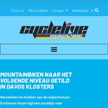
Over ons
Mijn Cyclelive
Contact
Nederlands
MOUNTAINBIKEN NAAR HET
VOLGENDE NIVEAU GETILD
IN DAVOS KLOSTERS
Verscholen te midden van de majestueuze
Zwitserse Alpen ligt een paradijs voor