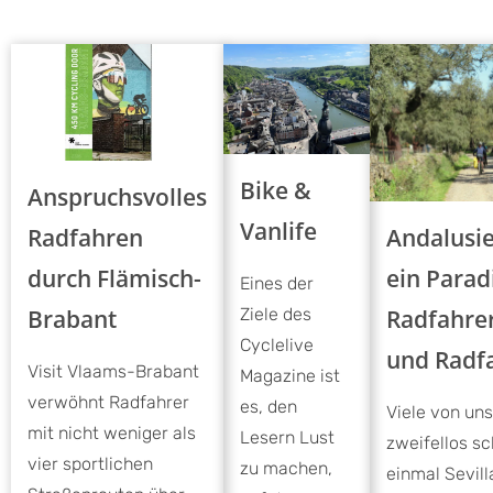
Bike &
Anspruchsvolles
Vanlife
Andalusie
Radfahren
ein Parad
durch Flämisch-
Eines der
Radfahre
Brabant
Ziele des
Cyclelive
und Radf
Visit Vlaams-Brabant
Magazine ist
verwöhnt Radfahrer
es, den
Viele von un
mit nicht weniger als
Lesern Lust
zweifellos s
vier sportlichen
zu machen,
einmal Sevill