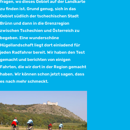
fragen, wo dieses Gebiet auf der Landkarte
zu finden ist. Grund genug, sich in das
Gebiet südlich der tschechischen Stadt
Brünn und dann in die Grenzregion
zwischen Tschechien und Österreich zu
begeben. Eine wunderschöne
Hügellandschaft liegt dort einladend für
jeden Radfahrer bereit. Wir haben den Test
gemacht und berichten von einigen
Fahrten, die wir dort in der Region gemacht
haben. Wir können schon jetzt sagen, dass
es nach mehr schmeckt.