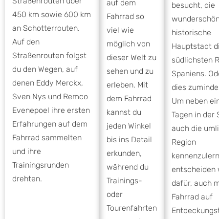
Straßenrouten über
auf dem
besucht, die
450 km sowie 600 km
Fahrrad so
wunderschö
an Schotterrouten.
viel wie
historische
Auf den
möglich von
Hauptstadt d
Straßenrouten folgst
dieser Welt zu
südlichsten 
du den Wegen, auf
sehen und zu
Spaniens. Od
denen Eddy Merckx,
erleben. Mit
dies zumindes
Sven Nys und Remco
dem Fahrrad
Um neben ein
Evenepoel ihre ersten
kannst du
Tagen in der 
Erfahrungen auf dem
jeden Winkel
auch die uml
Fahrrad sammelten
bis ins Detail
Region
und ihre
erkunden,
kennenzulern
Trainingsrunden
während du
entscheiden 
drehten.
Trainings-
dafür, auch 
oder
Fahrrad auf
Tourenfahrten
Entdeckungst