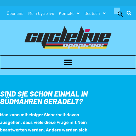
Search
Über uns
Mein Cyclelive
Kontakt
Deutsch
for:
Search Button
SIND SIE SCHON EINMAL IN
SÜDMÄHREN GERADELT?
Man kann mit einiger Sicherheit davon
ausgehen, dass viele diese Frage mit Nein
beantworten werden. Andere werden sich