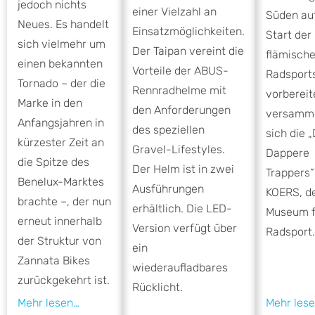
jedoch nichts
einer Vielzahl an
Süden au
Neues. Es handelt
Einsatzmöglichkeiten.
Start der
sich vielmehr um
Der Taipan vereint die
flämisch
einen bekannten
Vorteile der ABUS-
Radsport
Tornado – der die
Rennradhelme mit
vorbereit
Marke in den
den Anforderungen
versamm
Anfangsjahren in
des speziellen
sich die 
kürzester Zeit an
Gravel-Lifestyles.
Dappere
die Spitze des
Der Helm ist in zwei
Trappers“
Benelux-Marktes
Ausführungen
KOERS, 
brachte –, der nun
erhältlich. Die LED-
Museum f
erneut innerhalb
Version verfügt über
Radsport.
der Struktur von
ein
Zannata Bikes
wiederaufladbares
zurückgekehrt ist.
Rücklicht.