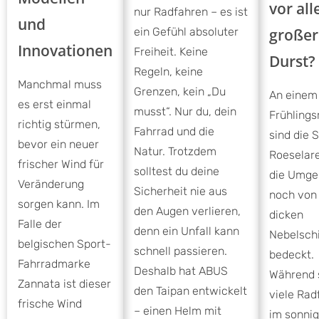
vor al
nur Radfahren – es ist
und
ein Gefühl absoluter
großer
Innovationen
Freiheit. Keine
Durst?
Regeln, keine
Manchmal muss
Grenzen, kein „Du
An einem
es erst einmal
musst“. Nur du, dein
Frühling
richtig stürmen,
Fahrrad und die
sind die 
bevor ein neuer
Natur. Trotzdem
Roeselar
frischer Wind für
solltest du deine
die Umge
Veränderung
Sicherheit nie aus
noch von 
sorgen kann. Im
den Augen verlieren,
dicken
Falle der
denn ein Unfall kann
Nebelsch
belgischen Sport-
schnell passieren.
bedeckt.
Fahrradmarke
Deshalb hat ABUS
Während 
Zannata ist dieser
den Taipan entwickelt
viele Rad
frische Wind
– einen Helm mit
im sonni