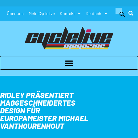
Search
Über uns
Mein Cyclelive
Kontakt
Deutsch
for:
Search Button
RIDLEY PRÄSENTIERT
MAßGESCHNEIDERTES
DESIGN FÜR
EUROPAMEISTER MICHAEL
VANTHOURENHOUT