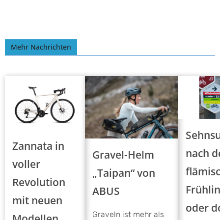
Mehr Nachrichten
Sehnsu
Zannata in
nach 
Gravel-Helm
voller
flämis
„Taipan“ von
Revolution
Frühli
ABUS
mit neuen
oder d
Graveln ist mehr als
Modellen