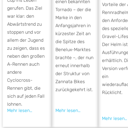
Cup ins Leben
einen bekannten
Vorteile de
gerufen. Das Ziel
Tornado – der die
Rennradhel
war klar: den
Marke in den
den Anforde
Abwärtstrend zu
Anfangsjahren in
des speziell
stoppen und vor
kürzester Zeit an
Gravel-Lifes
allem der Jugend
die Spitze des
Der Helm ist
zu zeigen, dass es
Benelux-Marktes
Ausführung
neben den großen
brachte –, der nun
erhältlich. 
A-Rennen auch
erneut innerhalb
Version verf
andere
der Struktur von
ein
Cyclocross-
Zannata Bikes
wiederaufla
Rennen gibt, die
zurückgekehrt ist.
Rücklicht.
sich auf jeden Fall
lohnen.