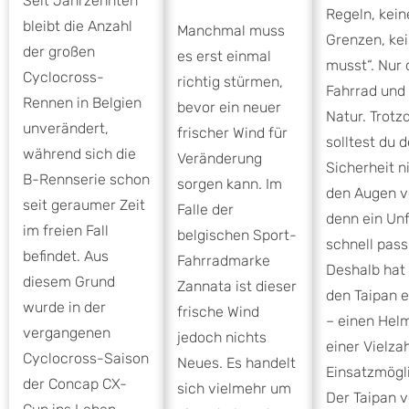
Seit Jahrzehnten
Regeln, kein
bleibt die Anzahl
Manchmal muss
Grenzen, ke
der großen
es erst einmal
musst“. Nur 
Cyclocross-
richtig stürmen,
Fahrrad und 
Rennen in Belgien
bevor ein neuer
Natur. Trot
unverändert,
frischer Wind für
solltest du 
während sich die
Veränderung
Sicherheit n
B-Rennserie schon
sorgen kann. Im
den Augen ve
seit geraumer Zeit
Falle der
denn ein Unf
im freien Fall
belgischen Sport-
schnell pass
befindet. Aus
Fahrradmarke
Deshalb hat
diesem Grund
Zannata ist dieser
den Taipan e
wurde in der
frische Wind
– einen Hel
vergangenen
jedoch nichts
einer Vielza
Cyclocross-Saison
Neues. Es handelt
Einsatzmögl
der Concap CX-
sich vielmehr um
Der Taipan v