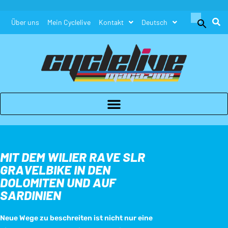
Search
Über uns
Mein Cyclelive
Kontakt
Deutsch
for:
Search Button
MIT DEM WILIER RAVE SLR
GRAVELBIKE IN DEN
DOLOMITEN UND AUF
SARDINIEN
Neue Wege zu beschreiten ist nicht nur eine