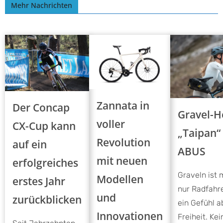
Mehr Nachrichten
Zannata in
Der Concap
Gravel-
voller
CX-Cup kann
„Taipan“
Revolution
auf ein
ABUS
mit neuen
erfolgreiches
Graveln ist 
Modellen
erstes Jahr
nur Radfahre
und
zurückblicken
ein Gefühl a
Innovationen
Freiheit. Kei