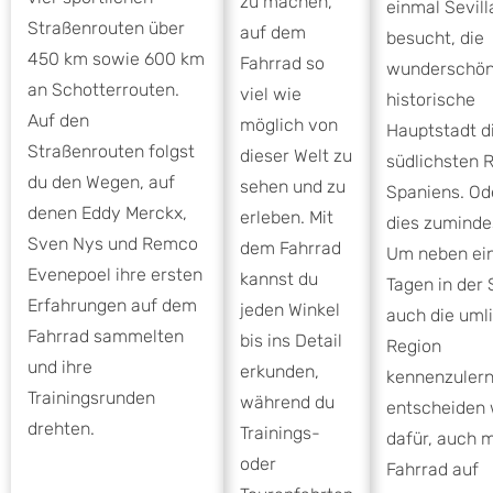
zu machen,
einmal Sevill
Straßenrouten über
auf dem
besucht, die
450 km sowie 600 km
Fahrrad so
wunderschö
an Schotterrouten.
viel wie
historische
Auf den
möglich von
Hauptstadt d
Straßenrouten folgst
dieser Welt zu
südlichsten 
du den Wegen, auf
sehen und zu
Spaniens. Od
denen Eddy Merckx,
erleben. Mit
dies zumindes
Sven Nys und Remco
dem Fahrrad
Um neben ein
Evenepoel ihre ersten
kannst du
Tagen in der 
Erfahrungen auf dem
jeden Winkel
auch die uml
Fahrrad sammelten
bis ins Detail
Region
und ihre
erkunden,
kennenzulern
Trainingsrunden
während du
entscheiden 
drehten.
Trainings-
dafür, auch 
oder
Fahrrad auf