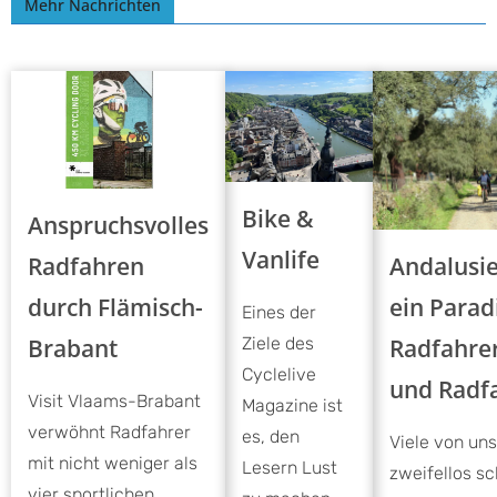
Mehr Nachrichten
Bike &
Anspruchsvolles
Vanlife
Andalusie
Radfahren
ein Parad
durch Flämisch-
Eines der
Radfahre
Brabant
Ziele des
Cyclelive
und Radf
Visit Vlaams-Brabant
Magazine ist
verwöhnt Radfahrer
es, den
Viele von un
mit nicht weniger als
Lesern Lust
zweifellos s
vier sportlichen