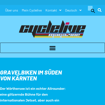
Search
Über uns
Mein Cyclelive
Kontakt
Deutsch
for:
Search Button
GRAVELBIKEN IM SÜDEN
VON KÄRNTEN
Der Wörthersee ist ein echter Allrounder:
eine glitzernde Bühne für den
internationalen Jetset, aber auch ein