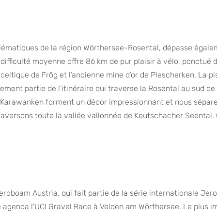
blématiques de la région Wörthersee-Rosental, dépasse égale
e difficulté moyenne offre 86 km de pur plaisir à vélo, ponctué 
celtique de Frög et l’ancienne mine d’or de Plescherken. La pi
ment partie de l’itinéraire qui traverse la Rosental au sud de 
s Karawanken forment un décor impressionnant et nous sépare
raversons toute la vallée vallonnée de Keutschacher Seental. 
eroboam Austria, qui fait partie de la série internationale Je
e agenda l’UCI Gravel Race à Velden am Wörthersee. Le plus i