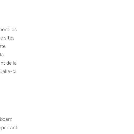
ment les
de sites
ste
la
nt de la
Celle-ci
roboam
mportant