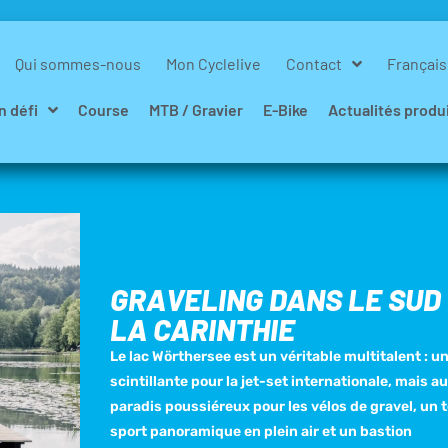
Qui sommes-nous
Mon Cyclelive
Contact
Français
n défi
Course
MTB / Gravier
E-Bike
Actualités produ
GRAVELING DANS LE SUD
LA CARINTHIE
Le lac Wörthersee est un véritable multitalent : u
scintillante pour la jet-set internationale, mais a
paradis poussiéreux pour les vélos de gravel, un t
sport panoramique en plein air et un bastion