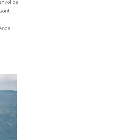
envoi de
 sont
s
rande