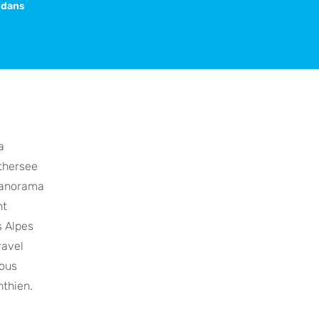
 dans
a
rthersee
 panorama
nt
s Alpes
ravel
vous
nthien.