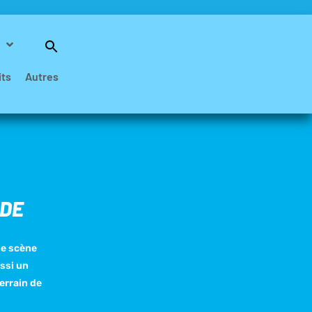
Search
for:
Search Button
its
Autres
 DE
ne scène
ussi un
errain de