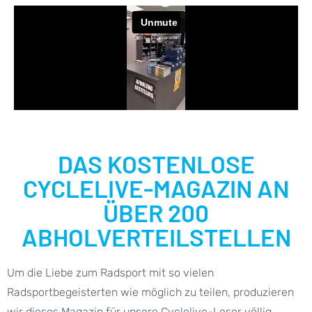
DAS KOSTENLOSE
CYCLELIVE-MAGAZIN AN
ÜBER 200
ABHOLVERTEILSTELLEN
Um die Liebe zum Radsport mit so vielen
Radsportbegeisterten wie möglich zu teilen, produzieren
wir dieses Magazin für unsere Cyclelive-Leser völlig