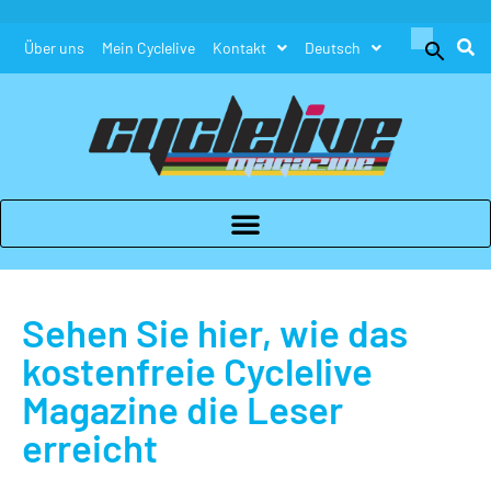
Search
Über uns
Mein Cyclelive
Kontakt
Deutsch
for:
Search Button
Sehen Sie hier, wie das
kostenfreie Cyclelive
Magazine die Leser
erreicht