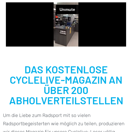
DAS KOSTENLOSE
CYCLELIVE-MAGAZIN AN
ÜBER 200
ABHOLVERTEILSTELLEN
Um die Liebe zum Radsport mit so vielen
Radsportbegeisterten wie möglich zu teilen, produzieren
wir dieses Magazin für unsere Cyclelive-Leser völlig