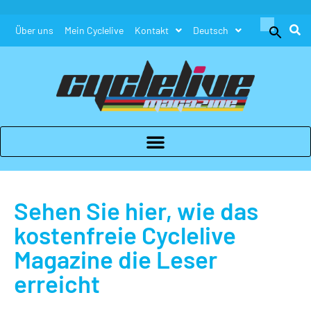
Search
Über uns
Mein Cyclelive
Kontakt
Deutsch
for:
Search Button
Sehen Sie hier, wie das
kostenfreie Cyclelive
Magazine die Leser
erreicht