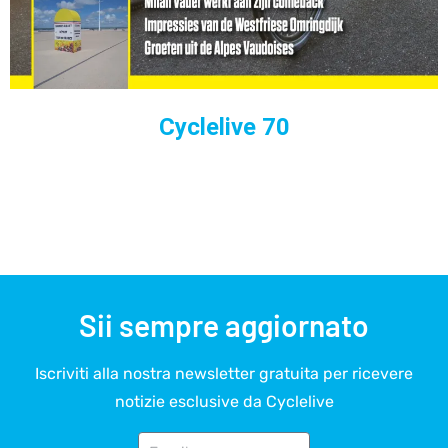
Cyclelive 70
Sii sempre aggiornato
Iscriviti alla nostra newsletter gratuita per ricevere
notizie esclusive da Cyclelive