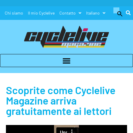
Search
Chi siamo
Il mio Cyclelive
Contatto
Italiano
for:
Search Button
Scoprite come Cyclelive
Magazine arriva
gratuitamente ai lettori