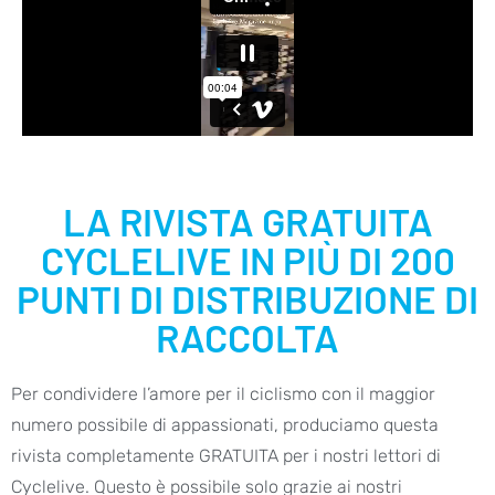
LA RIVISTA GRATUITA
CYCLELIVE IN PIÙ DI 200
PUNTI DI DISTRIBUZIONE DI
RACCOLTA
Per condividere l’amore per il ciclismo con il maggior
numero possibile di appassionati, produciamo questa
rivista completamente GRATUITA per i nostri lettori di
Cyclelive. Questo è possibile solo grazie ai nostri