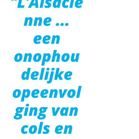
"L'Alsacie
nne ...
een
onophou
delijke
opeenvol
ging van
cols en