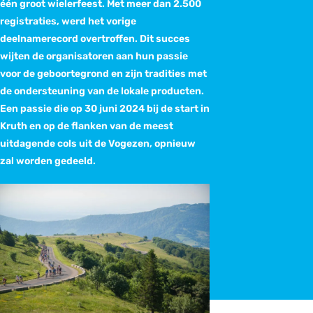
één groot wielerfeest. Met meer dan 2.500
registraties, werd het vorige
deelnamerecord overtroffen. Dit succes
wijten de organisatoren aan hun passie
voor de geboortegrond en zijn tradities met
de ondersteuning van de lokale producten.
Een passie die op 30 juni 2024 bij de start in
Kruth en op de flanken van de meest
uitdagende cols uit de Vogezen, opnieuw
zal worden gedeeld.