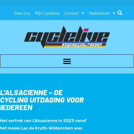
Over ons
Mijn Cyclelive
Contact
Nederlands
L’ALSACIENNE – DE
CYCLING UITDAGING VOOR
IEDEREEN
Het vertrek van L'Alsacienne in 2023 vanaf
het mooie Lac de Kruth-Wildenstein was