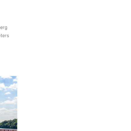
berg
eters