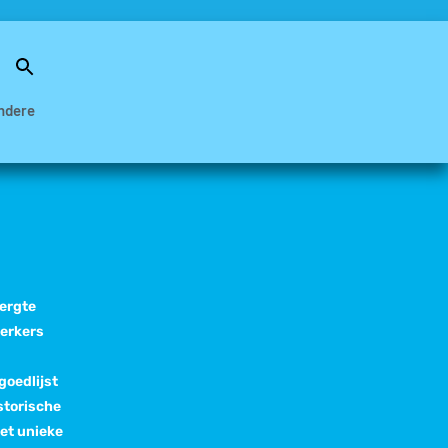
Search
for:
Search Button
ndere
bergte
erkers
goedlijst
storische
et unieke