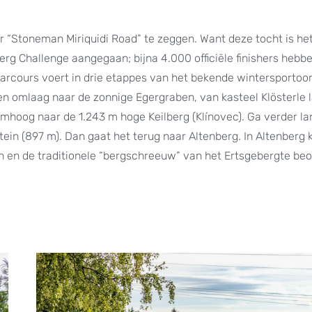
er “Stoneman Miriquidi Road” te zeggen. Want deze tocht is he
rg Challenge aangegaan; bijna 4.000 officiële finishers hebb
parcours voert in drie etappes van het bekende wintersportoo
n omlaag naar de zonnige Egergraben, van kasteel Klösterle 
omhoog naar de 1.243 m hoge Keilberg (Klínovec). Ga verder la
tein (897 m). Dan gaat het terug naar Altenberg. In Altenberg
n en de traditionele “bergschreeuw” van het Ertsgebergte be