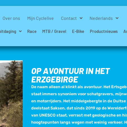
Over ons
Mijn Cyclelive
Contact
Nederlands
uitdaging
Race
MTB / Gravel
E-Bike
Productnieuws
A
OP AVONTUUR IN HET
ERZGEBIRGE
De naam alleen al klinkt als avontuur. Het Ertsge
staat immers synoniem voor schatgravers, mijnw
en motorrijders. Het middelgebergte in de Duitse
deelstaat Saksen, dat sinds 2019 op de Werelderf
van UNESCO staat, verrast met geologische en hi
hoogtepunten langs wegen met weinig verkeer. H