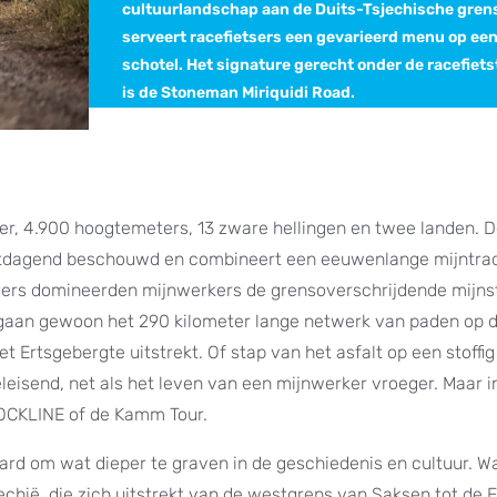
cultuurlandschap aan de Duits-Tsjechische gren
serveert racefietsers een gevarieerd menu op ee
schotel. Het signature gerecht onder de racefiet
is de Stoneman Miriquidi Road.
er, 4.900 hoogtemeters, 13 zware hellingen en twee landen. 
uitdagend beschouwd en combineert een eeuwenlange mijntrad
tsers domineerden mijnwerkers de grensoverschrijdende mijns
gaan gewoon het 290 kilometer lange netwerk van paden op d
Ertsgebergte uitstrekt. Of stap van het asfalt op een stoffig
leisend, net als het leven van een mijnwerker vroeger. Maar i
LOCKLINE of de Kamm Tour.
ard om wat dieper te graven in de geschiedenis en cultuur. W
hië, die zich uitstrekt van de westgrens van Saksen tot de El