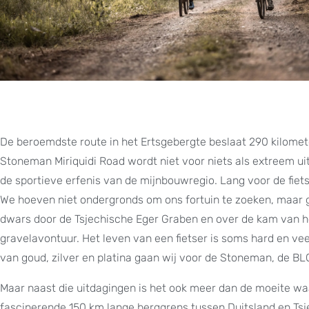
De beroemdste route in het Ertsgebergte beslaat 290 kilomet
Stoneman Miriquidi Road wordt niet voor niets als extreem 
de sportieve erfenis van de mijnbouwregio. Lang voor de fie
We hoeven niet ondergronds om ons fortuin te zoeken, maar 
dwars door de Tsjechische Eger Graben en over de kam van het 
gravelavontuur. Het leven van een fietser is soms hard en vee
van goud, zilver en platina gaan wij voor de Stoneman, de B
Maar naast die uitdagingen is het ook meer dan de moeite wa
fascinerende 150 km lange berggrens tussen Duitsland en Tsjec