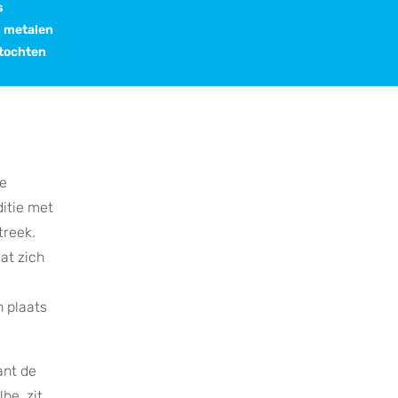
s
n metalen
stochten
De
itie met
treek.
at zich
n plaats
ant de
be, zit