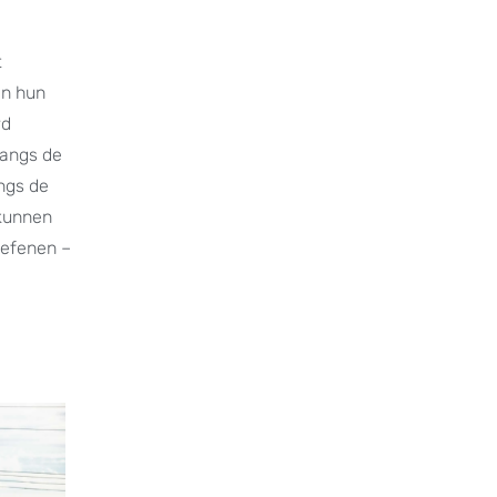
t
en hun
rd
langs de
ngs de
 kunnen
oefenen –