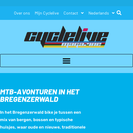
Over ons
Mijn Cyclelive
Contact
Nederlands
MTB-AVONTUREN IN HET
BREGENZERWALD
In het Bregenzerwald bike je tussen een
mix van bergen, bossen en typische
huisjes, waar oude en nieuwe, traditionele