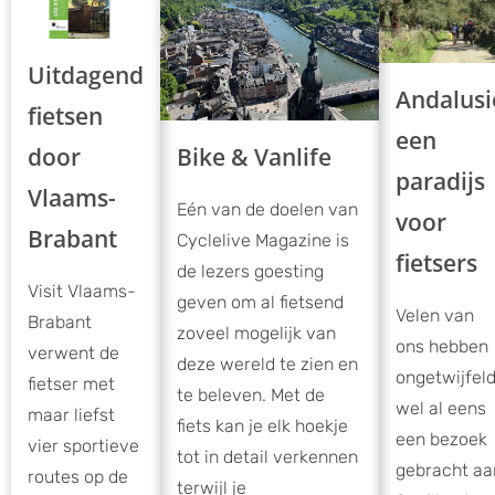
Uitdagend
Andalusi
fietsen
een
door
Bike & Vanlife
paradijs
Vlaams-
Eén van de doelen van
voor
Brabant
Cyclelive Magazine is
fietsers
de lezers goesting
Visit Vlaams-
geven om al fietsend
Velen van
Brabant
zoveel mogelijk van
ons hebben
verwent de
deze wereld te zien en
ongetwijfel
fietser met
te beleven. Met de
wel al eens
maar liefst
fiets kan je elk hoekje
een bezoek
vier sportieve
tot in detail verkennen
gebracht aa
routes op de
terwijl je