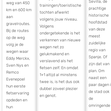
Sevilla, de
weg van 450
trainingen/toeristische
prachtige
km en 600 km
tochten afwerkt
historische
aan
volgens jouw niveau.
hoofdstad
gravelroutes.
Volgens
van deze
Bij de routes
ondergetekende is het
meest
op de weg
verkennen van nieuwe
zuidelijke
volg je de
wegen net zo
regio van
wegen waar
gelukmakend en
Spanje. Of
Eddy Merckx,
verslavend als het
zijn dat van
Sven Nys en
fietsen zelf. En omdat
plan. Om
Remco
1+1 altijd al minstens
naast een
Evenepoel
twee is, is het dus ook
paar dagen 
hun eerste
dubbel zoveel plezier
de stad ook
fietservaring
en genot.
de
opdeden en
omringende
hun