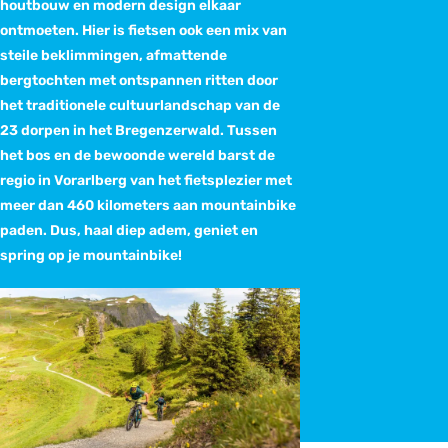
houtbouw en modern design elkaar
ontmoeten. Hier is fietsen ook een mix van
steile beklimmingen, afmattende
bergtochten met ontspannen ritten door
het traditionele cultuurlandschap van de
23 dorpen in het Bregenzerwald. Tussen
het bos en de bewoonde wereld barst de
regio in Vorarlberg van het fietsplezier met
meer dan 460 kilometers aan mountainbike
paden. Dus, haal diep adem, geniet en
spring op je mountainbike!