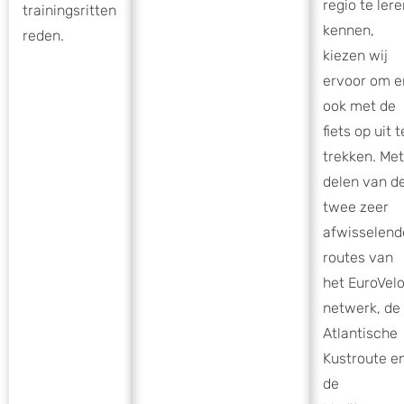
regio te ler
trainingsritten
kennen,
reden.
kiezen wij
ervoor om e
ook met de
fiets op uit t
trekken. Met
delen van d
twee zeer
afwisselend
routes van
het EuroVel
netwerk, de
Atlantische
Kustroute e
de