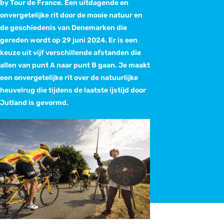
by Tour de France. Een uitdagende en
onvergetelijke rit door de mooie natuur en
de geschiedenis van Denemarken die
gereden wordt op 29 juni 2024. Er is een
keuze uit vijf verschillende afstanden die
allen van punt A naar punt B gaan. Je maakt
een onvergetelijke rit over de natuurlijke
heuvelrug die tijdens de laatste ijstijd door
Jutland is gevormd.