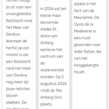
Léman nodigt
plaats in het
je uit voor een
In 2026 zal het
hart van de
onvergetelijke
kleine maar
Maurienne. De
fietstocht rond
beroemde
Cyclo de la
het Meer van
stadje St.
Madeleine is
Genève.
Anton am
een must
Wanneer de
Arlberg
geworden voor
herfst op zijn
opnieuw het
ieder fietser die
mooist is zal
centrum van
van het
een fietstocht
de
hooggebergte
rond het meer
wielerwereld
houdt.
van Genève
worden. Op 2
nog meer op
augustus 2026
jouw netvlies
vindt de 14e
blijven
Arlberg Giro
plakken. De
plaats,