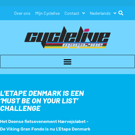
Over ons
Mijn Cyclelive
Contact
Nederlands
L’ETAPE DENMARK IS EEN
‘MUST BE ON YOUR LIST’
CHALLENGE
Het Deense fietsevenement Hærvejsløbet -
De Viking Gran Fondo is nu L'Etape Denmark