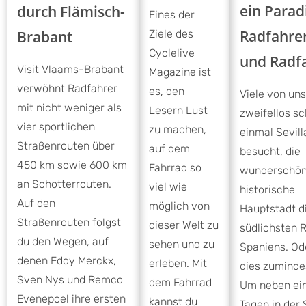
ein Parad
durch Flämisch-
Eines der
Radfahre
Brabant
Ziele des
Cyclelive
und Radf
Visit Vlaams-Brabant
Magazine ist
verwöhnt Radfahrer
es, den
Viele von un
mit nicht weniger als
Lesern Lust
zweifellos s
vier sportlichen
zu machen,
einmal Sevill
Straßenrouten über
auf dem
besucht, die
450 km sowie 600 km
Fahrrad so
wunderschö
an Schotterrouten.
viel wie
historische
Auf den
möglich von
Hauptstadt d
Straßenrouten folgst
dieser Welt zu
südlichsten 
du den Wegen, auf
sehen und zu
Spaniens. Od
denen Eddy Merckx,
erleben. Mit
dies zumindes
Sven Nys und Remco
dem Fahrrad
Um neben ein
Evenepoel ihre ersten
kannst du
Tagen in der 