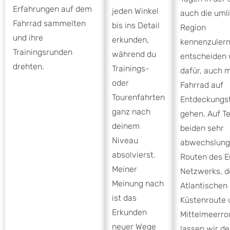
Erfahrungen auf dem
jeden Winkel
auch die uml
Fahrrad sammelten
bis ins Detail
Region
und ihre
erkunden,
kennenzulern
Trainingsrunden
während du
entscheiden 
drehten.
Trainings-
dafür, auch 
oder
Fahrrad auf
Tourenfahrten
Entdeckungst
ganz nach
gehen. Auf Te
deinem
beiden sehr
Niveau
abwechslung
absolvierst.
Routen des E
Meiner
Netzwerks, d
Meinung nach
Atlantischen
ist das
Küstenroute 
Erkunden
Mittelmeerro
neuer Wege
lassen wir de