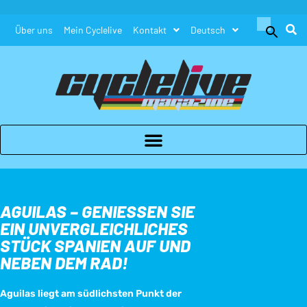
Search
Über uns
Mein Cyclelive
Kontakt
Deutsch
for:
Search Button
AGUILAS – GENIESSEN SIE
EIN UNVERGLEICHLICHES
STÜCK SPANIEN AUF UND
NEBEN DEM RAD!
Aguilas liegt am südlichsten Punkt der