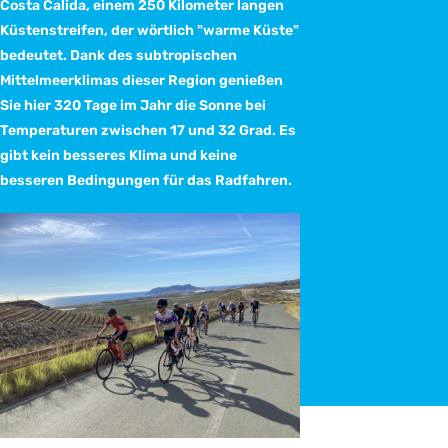
Costa Calida, einem 250 Kilometer langen
Küstenstreifen, der wörtlich "warme Küste"
bedeutet. Dank des subtropischen
Mittelmeerklimas dieser Region genießen
Sie hier 320 Tage im Jahr die Sonne bei
Temperaturen zwischen 17 und 32 Grad. Es
gibt kein besseres Klima und keine
besseren Bedingungen für das Radfahren.