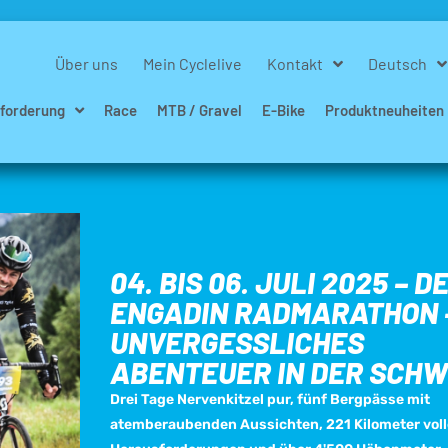
Über uns
Mein Cyclelive
Kontakt
Deutsch
forderung
Race
MTB / Gravel
E-Bike
Produktneuheiten
04. BIS 06. JULI 2025 – D
ENGADIN RADMARATHON –
UNVERGESSLICHES
ABENTEUER IN DER SCHW
Drei Tage Nervenkitzel pur, fünf Bergpässe mit
atemberaubenden Aussichten, 221 Kilometer voll