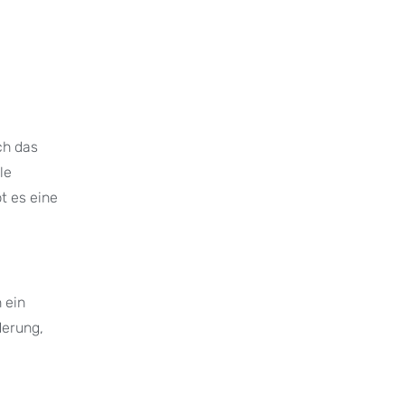
ch das
le
t es eine
 ein
derung,