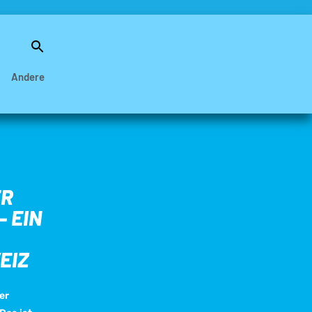
Search
for:
Search Button
Andere
ER
 EIN
EIZ
er