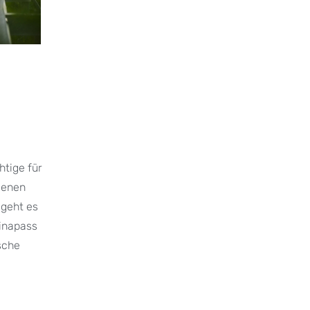
htige für
denen
 geht es
ninapass
sche