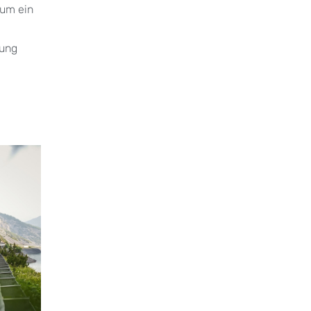
 um ein
tung