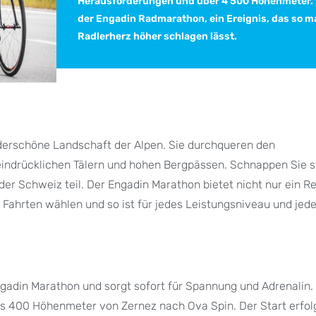
Herausforderungen und über 4'500 Höhenmeter. 
der Engadin Radmarathon, ein Ereignis, das so 
Radlerherz höher schlagen lässt.
nderschöne Landschaft der Alpen. Sie durchqueren den
indrücklichen Tälern und hohen Bergpässen. Schnappen Sie si
r Schweiz teil. Der Engadin Marathon bietet nicht nur ein R
n Fahrten wählen und so ist für jedes Leistungsniveau und jed
Engadin Marathon und sorgt sofort für Spannung und Adrenalin.
als 400 Höhenmeter von Zernez nach Ova Spin. Der Start erfol