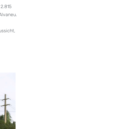
 2.815
Alvaneu.
ussicht,