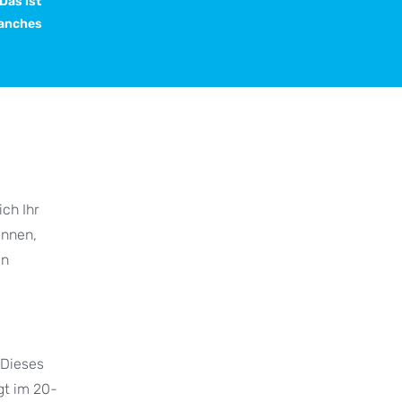
Das ist
manches
ch Ihr
ennen,
en
 Dieses
gt im 20-