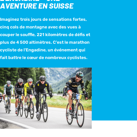
AVENTURE EN SUISSE
Imaginez trois jours de sensations fortes,
cinq cols de montagne avec des vues à
couper le souffle, 221 kilomètres de défis et
plus de 4 500 altimètres. C'est le marathon
cycliste de l'Engadine, un événement qui
fait battre le cœur de nombreux cyclistes.