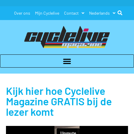
Over ons
Mijn Cyclelive
Contact
Nederlands
Kijk hier hoe Cyclelive
Magazine GRATIS bij de
lezer komt