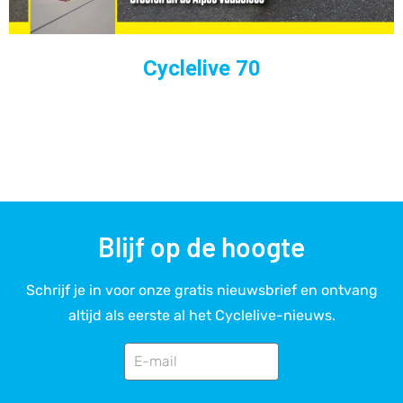
Cyclelive 70
Blijf op de hoogte
Schrijf je in voor onze gratis nieuwsbrief en ontvang
altijd als eerste al het Cyclelive-nieuws.