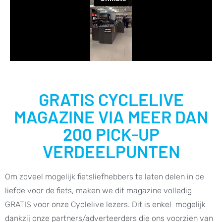
GRATIS CYCLELIVE
MAGAZINE VIA MEER DAN
200 PICK-UP
VERDEELPUNTEN
Om zoveel mogelijk fietsliefhebbers te laten delen in de
liefde voor de fiets, maken we dit magazine volledig
GRATIS voor onze Cyclelive lezers. Dit is enkel mogelijk
dankzij onze partners/adverteerders die ons voorzien van