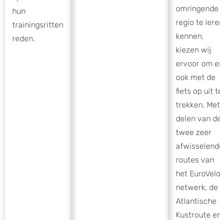
omringende
hun
regio te ler
trainingsritten
kennen,
reden.
kiezen wij
ervoor om e
ook met de
fiets op uit t
trekken. Met
delen van d
twee zeer
afwisselend
routes van
het EuroVel
netwerk, de
Atlantische
Kustroute e