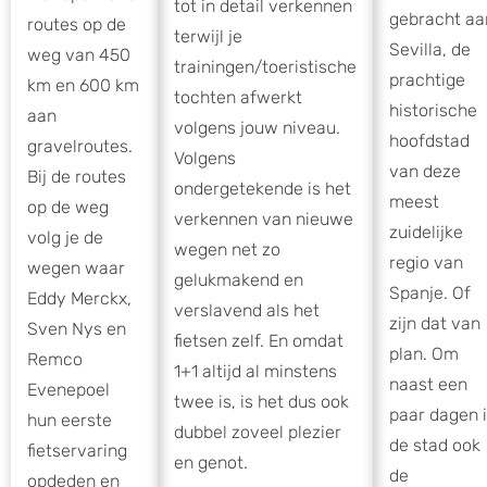
tot in detail verkennen
gebracht aa
routes op de
terwijl je
Sevilla, de
weg van 450
trainingen/toeristische
prachtige
km en 600 km
tochten afwerkt
historische
aan
volgens jouw niveau.
hoofdstad
gravelroutes.
Volgens
van deze
Bij de routes
ondergetekende is het
meest
op de weg
verkennen van nieuwe
zuidelijke
volg je de
wegen net zo
regio van
wegen waar
gelukmakend en
Spanje. Of
Eddy Merckx,
verslavend als het
zijn dat van
Sven Nys en
fietsen zelf. En omdat
plan. Om
Remco
1+1 altijd al minstens
naast een
Evenepoel
twee is, is het dus ook
paar dagen 
hun eerste
dubbel zoveel plezier
de stad ook
fietservaring
en genot.
de
opdeden en