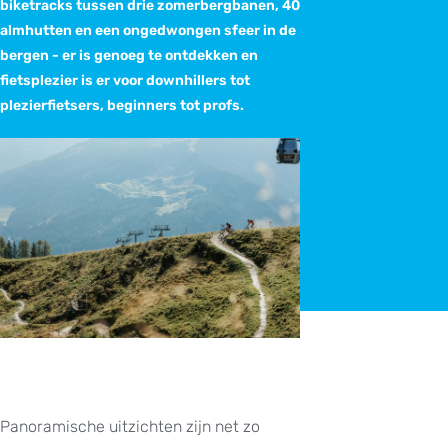
biketracks tussen drie zomerbergbanen, 40
almhutten en een ongedwongen sfeer in de
bergen - er is genoeg te ontdekken en
fietsplezier is er voor downhillers tot
plezierfietsers, beginners tot profs.
Panoramische uitzichten zijn net zo