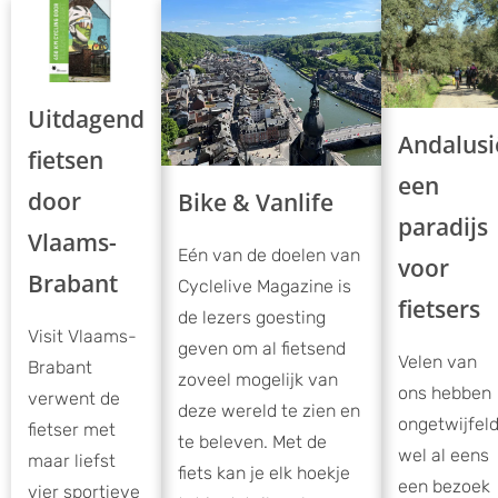
Uitdagend
Andalusi
fietsen
een
door
Bike & Vanlife
paradijs
Vlaams-
Eén van de doelen van
voor
Brabant
Cyclelive Magazine is
fietsers
de lezers goesting
Visit Vlaams-
geven om al fietsend
Velen van
Brabant
zoveel mogelijk van
ons hebben
verwent de
deze wereld te zien en
ongetwijfel
fietser met
te beleven. Met de
wel al eens
maar liefst
fiets kan je elk hoekje
een bezoek
vier sportieve