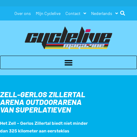
Over ons
Mijn Cyclelive
Contact
Nederlands
ZELL-GERLOS ZILLERTAL
ARENA OUTDOORARENA
VAN SUPERLATIEVEN
Het Zell – Gerlos Zillertal biedt niet minder
dan 325 kilometer aan eersteklas