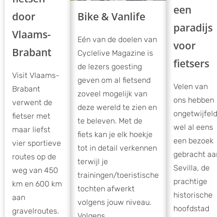
een
door
Bike & Vanlife
paradijs
Vlaams-
Eén van de doelen van
voor
Brabant
Cyclelive Magazine is
fietsers
de lezers goesting
Visit Vlaams-
geven om al fietsend
Velen van
Brabant
zoveel mogelijk van
ons hebben
verwent de
deze wereld te zien en
ongetwijfel
fietser met
te beleven. Met de
wel al eens
maar liefst
fiets kan je elk hoekje
een bezoek
vier sportieve
tot in detail verkennen
gebracht aa
routes op de
terwijl je
Sevilla, de
weg van 450
trainingen/toeristische
prachtige
km en 600 km
tochten afwerkt
historische
aan
volgens jouw niveau.
hoofdstad
gravelroutes.
Volgens