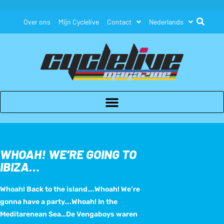
Over ons
Mijn Cyclelive
Contact
Nederlands
WHOAH! WE’RE GOING TO
IBIZA…
Whoah! Back to the island….Whoah! We’re
gonna have a party….Whoah! In the
Meditarenean Sea…De Vengaboys waren