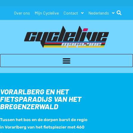
Over ons
Mijn Cyclelive
Contact
Nederlands
VORARLBERG EN HET
FIETSPARADIJS VAN HET
BREGENZERWALD
Tussen het bos en de dorpen barst de regio
in Vorarlberg van het fietsplezier met 460