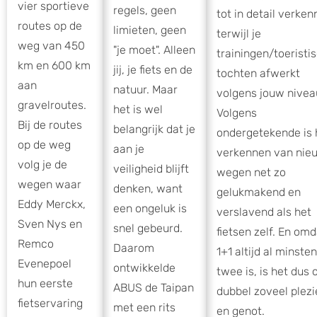
vier sportieve
regels, geen
tot in detail verke
routes op de
limieten, geen
terwijl je
weg van 450
"je moet". Alleen
trainingen/toeristi
km en 600 km
jij, je fiets en de
tochten afwerkt
aan
natuur. Maar
volgens jouw nivea
gravelroutes.
het is wel
Volgens
Bij de routes
belangrijk dat je
ondergetekende is 
op de weg
aan je
verkennen van nie
volg je de
veiligheid blijft
wegen net zo
wegen waar
denken, want
gelukmakend en
Eddy Merckx,
een ongeluk is
verslavend als het
Sven Nys en
snel gebeurd.
fietsen zelf. En omd
Remco
Daarom
1+1 altijd al minste
Evenepoel
ontwikkelde
twee is, is het dus 
hun eerste
ABUS de Taipan
dubbel zoveel plezi
fietservaring
met een rits
en genot.