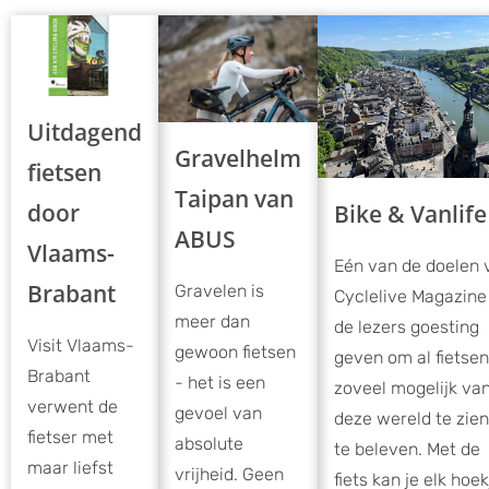
Uitdagend
Gravelhelm
fietsen
Taipan van
door
Bike & Vanlife
ABUS
Vlaams-
Eén van de doelen 
Brabant
Gravelen is
Cyclelive Magazine 
meer dan
de lezers goesting
Visit Vlaams-
gewoon fietsen
geven om al fietse
Brabant
- het is een
zoveel mogelijk va
verwent de
gevoel van
deze wereld te zien
fietser met
absolute
te beleven. Met de
maar liefst
vrijheid. Geen
fiets kan je elk hoek