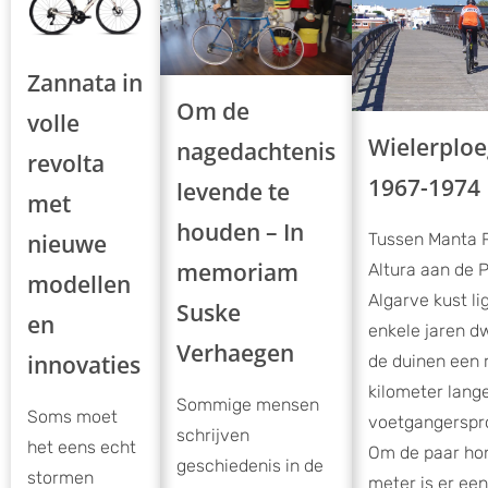
Zannata in
Om de
volle
Wielerploe
nagedachtenis
revolta
1967-1974
levende te
met
houden – In
Tussen Manta 
nieuwe
memoriam
Altura aan de 
modellen
Algarve kust li
Suske
en
enkele jaren d
Verhaegen
innovaties
de duinen een 
kilometer lang
Sommige mensen
Soms moet
voetgangersp
schrijven
het eens echt
Om de paar ho
geschiedenis in de
stormen
meter is er een