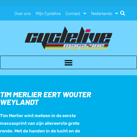
Over ons
Mijn Cyclelive
Contact
Nederlands
TIM MERLIER EERT WOUTER
WEYLANDT
Tim Merlier wint meteen in de eerste
massasprint van zijn allereerste grote
ronde. Met de handen in de lucht en de