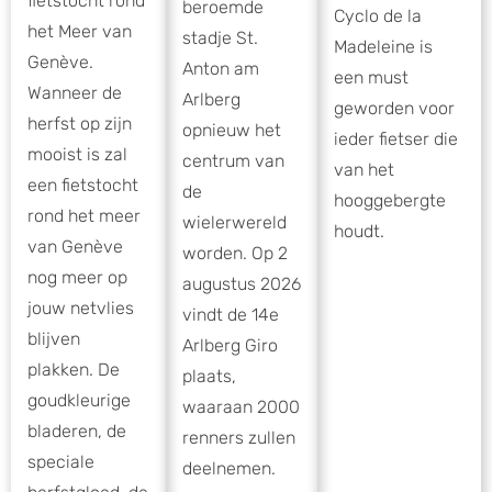
fietstocht rond
beroemde
Cyclo de la
het Meer van
stadje St.
Madeleine is
Genève.
Anton am
een must
Wanneer de
Arlberg
geworden voor
herfst op zijn
opnieuw het
ieder fietser die
mooist is zal
centrum van
van het
een fietstocht
de
hooggebergte
rond het meer
wielerwereld
houdt.
van Genève
worden. Op 2
nog meer op
augustus 2026
jouw netvlies
vindt de 14e
blijven
Arlberg Giro
plakken. De
plaats,
goudkleurige
waaraan 2000
bladeren, de
renners zullen
speciale
deelnemen.