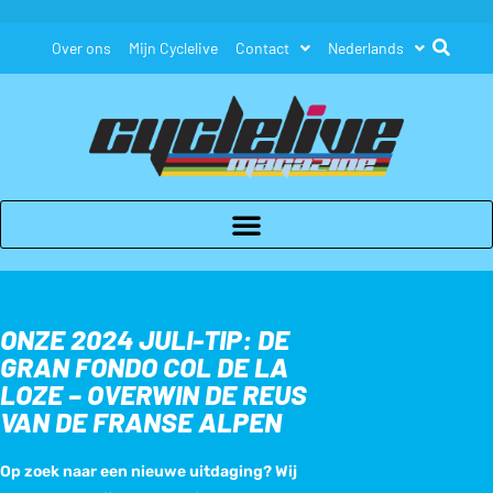
Over ons
Mijn Cyclelive
Contact
Nederlands
ONZE 2024 JULI-TIP: DE
GRAN FONDO COL DE LA
LOZE – OVERWIN DE REUS
VAN DE FRANSE ALPEN
Op zoek naar een nieuwe uitdaging? Wij