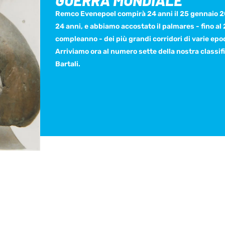
GUERRA MONDIALE
Remco Evenepoel compirà 24 anni il 25 gennaio 2
24 anni, e abbiamo accostato il palmares - fino al
compleanno - dei più grandi corridori di varie epo
Arriviamo ora al numero sette della nostra classif
Bartali.