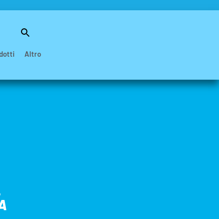
Search
for:
Search Button
dotti
Altro
L
A