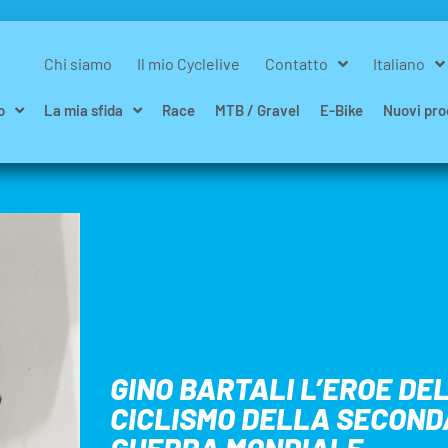
Chi siamo
Il mio Cyclelive
Contatto
Italiano
o
La mia sfida
Race
MTB / Gravel
E-Bike
Nuovi pro
GINO BARTALI L’EROE DE
CICLISMO DELLA SECOND