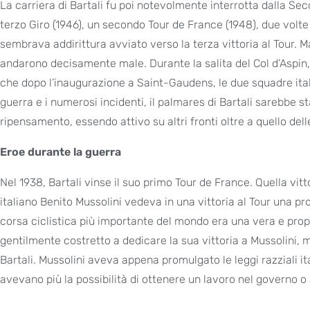
La carriera di Bartali fu poi notevolmente interrotta dalla 
terzo Giro (1946), un secondo Tour de France (1948), due volte l
sembrava addirittura avviato verso la terza vittoria al Tour. 
andarono decisamente male. Durante la salita del Col d’Aspin, i
che dopo l’inaugurazione a Saint-Gaudens, le due squadre ital
guerra e i numerosi incidenti, il palmares di Bartali sarebbe st
ripensamento, essendo attivo su altri fronti oltre a quello dell
Eroe durante la guerra
Nel 1938, Bartali vinse il suo primo Tour de France. Quella vittor
italiano Benito Mussolini vedeva in una vittoria al Tour una prov
corsa ciclistica più importante del mondo era una vera e propria
gentilmente costretto a dedicare la sua vittoria a Mussolini, m
Bartali. Mussolini aveva appena promulgato le leggi razziali it
avevano più la possibilità di ottenere un lavoro nel governo o 