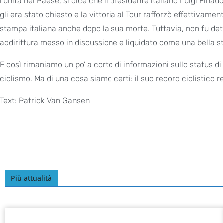
l’unità nel Paese, si dice che il presidente italiano Luigi Eina
gli era stato chiesto e la vittoria al Tour rafforzò effettivament
stampa italiana anche dopo la sua morte. Tuttavia, non fu dett
addirittura messo in discussione e liquidato come una bella s
E così rimaniamo un po’ a corto di informazioni sullo status di
ciclismo. Ma di una cosa siamo certi: il suo record ciclistico 
Text: Patrick Van Gansen
Più attualità