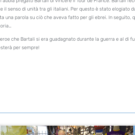
udi abbia pregato Bartali di vincere il Tour de France. Bartali f
e il senso di unità tra gli italiani. Per questo è stato elogiato d
a una parola su ciò che aveva fatto per gli ebrei. In seguito, 
toria…
 eroe che Bartali si era guadagnato durante la guerra e al di fu
resterà per sempre!