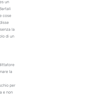
res un
Bartali
le cose
 disse
 senza la
olo di un
dittatore
inare la
schio per
za e non