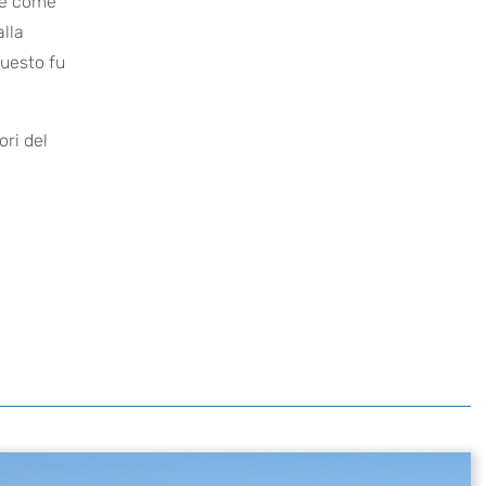
ece come
alla
questo fu
ori del