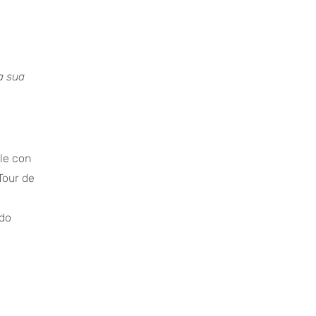
la sua
ale con
 Tour de
ndo