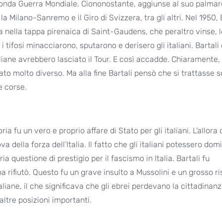
Seconda Guerra Mondiale. Ciononostante, aggiunse al suo palma
a Milano-Sanremo e il Giro di Svizzera, tra gli altri. Nel 1950, 
Ma nella tappa pirenaica di Saint-Gaudens, che peraltro vinse, 
 tifosi minacciarono, sputarono e derisero gli italiani. Bartali
iane avrebbero lasciato il Tour. E così accadde. Chiaramente,
ato molto diverso. Ma alla fine Bartali pensò che si trattasse s
e corse.
ia fu un vero e proprio affare di Stato per gli italiani. L’allora 
a della forza dell’Italia. Il fatto che gli italiani potessero dom
 questione di prestigio per il fascismo in Italia. Bartali fu
a rifiutò. Questo fu un grave insulto a Mussolini e un grosso ri
aliane, il che significava che gli ebrei perdevano la cittadinan
altre posizioni importanti.