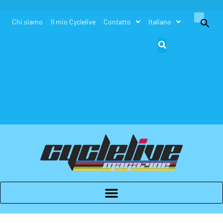
Search
Chi siamo
Il mio Cyclelive
Contatto
Italiano
for:
Search Button