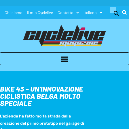
Search
Chi siamo
Il mio Cyclelive
Contatto
Italiano
for:
Search Button
BIKE 43 – UN’INNOVAZIONE
CICLISTICA BELGA MOLTO
SPECIALE
L'azienda ha fatto molta strada dalla
creazione del primo prototipo nel garage di