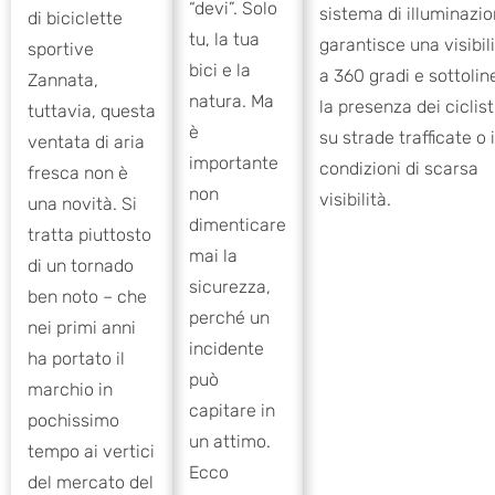
“devi”. Solo
sistema di illuminazi
di biciclette
tu, la tua
garantisce una visibil
sportive
bici e la
a 360 gradi e sottolin
Zannata,
natura. Ma
la presenza dei ciclist
tuttavia, questa
è
su strade trafficate o 
ventata di aria
importante
condizioni di scarsa
fresca non è
non
visibilità.
una novità. Si
dimenticare
tratta piuttosto
mai la
di un tornado
sicurezza,
ben noto – che
perché un
nei primi anni
incidente
ha portato il
può
marchio in
capitare in
pochissimo
un attimo.
tempo ai vertici
Ecco
del mercato del