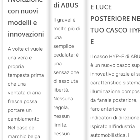
di ABUS
E LUCE
con nuovi
POSTERIORE NE
Il gravel è
modelli e
TUO CASCO HY
molto più di
innovazioni
una
E
semplice
A volte ci vuole
pedalata: è
Il casco HYP-E di AB
una vera e
una
è un nuovo casco sup
propria
sensazione
innovativo grazie al s
tempesta prima
di assoluta
caratteristico sistema
che una
libertà.
illuminazione compos
ventata di aria
Nessuna
da fanale posteriore,
fresca possa
regola,
faro anteriore e
portare un
nessun
indicatori di direzione
cambiamento.
limite,
Ispirato all'industria
Nel caso del
nessun
automobilistica, il
marchio belga