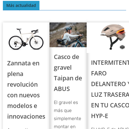
Más actualidad
Casco de
INTERMITENT
Zannata en
gravel
FARO
plena
Taipan de
DELANTERO 
revolución
ABUS
LUZ TRASER
con nuevos
El gravel es
EN TU CASC
modelos e
más que
HYP-E
innovaciones
simplemente
montar en