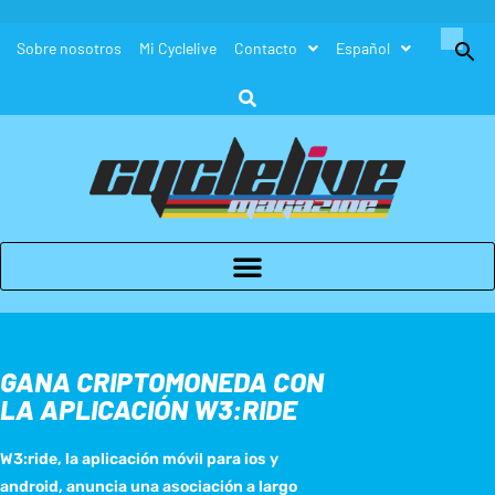
Buscar:
Sobre nosotros
Mi Cyclelive
Contacto
Español
Botón de búsque
GANA CRIPTOMONEDA CON
LA APLICACIÓN W3:RIDE
W3:ride, la aplicación móvil para ios y
android, anuncia una asociación a largo