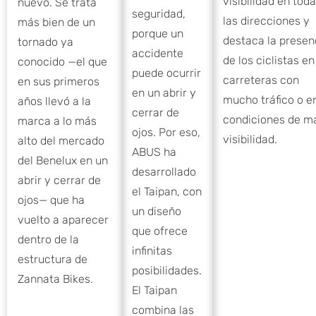
visibilidad en tod
nuevo. Se trata
seguridad,
las direcciones y
más bien de un
porque un
destaca la presen
tornado ya
accidente
de los ciclistas en
conocido —el que
puede ocurrir
carreteras con
en sus primeros
en un abrir y
mucho tráfico o e
años llevó a la
cerrar de
condiciones de m
marca a lo más
ojos. Por eso,
visibilidad.
alto del mercado
ABUS ha
del Benelux en un
desarrollado
abrir y cerrar de
el Taipan, con
ojos— que ha
un diseño
vuelto a aparecer
que ofrece
dentro de la
infinitas
estructura de
posibilidades.
Zannata Bikes.
El Taipan
combina las