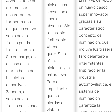
El HYP-E de ABUS
A veces tiene que
bici: es una
un nuevo casco
arremolinarse
sensación de
súper innovador
una verdadera
libertad
gracias a su
tormenta antes
absoluta. Sin
característico
de que un nuevo
reglas, sin
concepto de
soplo de aire
límites, sin
iluminación, que
fresco pueda
«tienes
incluye luz traser
traer el cambio.
que». Solo
faro delantero e
Sin embargo, en
tú, tu
intermitentes.
el caso de la
bicicleta y la
Inspirado en la
marca belga de
naturaleza.
industria
bicicletas
Pero es
automovilística, e
deportivas
importante
sistema de
Zannata, ese
que no
iluminación
soplo de aire
pierdas de
garantiza la
fresco no es nada
vista tu