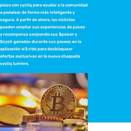
plazo con cycliq para ayudar a la comunidad
a pedalear de forma más inteligente y
segura. A partir de ahora, los ciclistas
pueden ampliar sus experiencias de paseo
y recompensa canjeando sus $power y
$cyclr ganados durante sus paseos en la
aplicación w3:ride para desbloquear
ofertas exclusivas en la nueva chaqueta
cycliq lumiere.