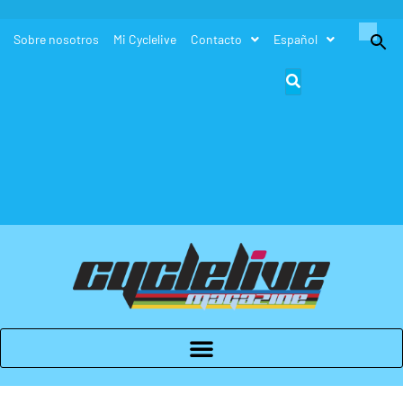
Buscar:
Sobre nosotros
Mi Cyclelive
Contacto
Español
Botón de búsque