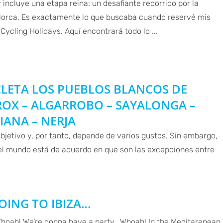
 incluye una etapa reina: un desafiante recorrido por la
lorca. Es exactamente lo que buscaba cuando reservé mis
cling Holidays. Aquí encontrará todo lo ...
CLETA LOS PUEBLOS BLANCOS DE
ROX – ALGARROBO – SAYALONGA –
IANA – NERJA
bjetivo y, por tanto, depende de varios gustos. Sin embargo,
 el mundo está de acuerdo en que son las excepciones entre
OING TO IBIZA…
Whoah! We’re gonna have a party….Whoah! In the Meditarenean