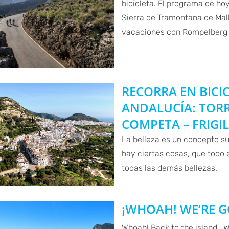
bicicleta. El programa de hoy
Sierra de Tramontana de Mal
vacaciones con Rompelberg Cy
RECORRA EN BICI
ANDALUCÍA: TOR
COMPETA – FRIGIL
La belleza es un concepto su
hay ciertas cosas, que todo
todas las demás bellezas.
¡WHOAH! WE’RE G
Whoah! Back to the island….