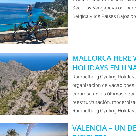
Sea…Los Vengaboys ocuparon 
Bélgica y los Países Bajos 
MALLORCA HERE 
HOLIDAYS EN UN
Rompelberg Cycling Holiday
organización de vacaciones c
empresa en las últimas décad
reestructuración, modernizac
Rompelberg Cycling Holidays 
VALENCIA – UN D