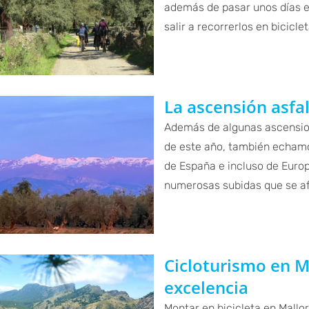
además de pasar unos días e
salir a recorrerlos en bicicl
La ascensión asfa
Además de algunas ascensione
de este año, también echamo
de España e incluso de Europ
numerosas subidas que se af
Cicloturismo en Ma
excelencia
Montar en bicicleta en Mallo