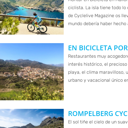
ciclista. La isla tiene todo 
de Cyclelive Magazine os ll
mundo debería haber hecho 
EN BICICLETA PO
Restaurantes muy acogedores,
interés histórico, el precios
playa, el clima maravilloso, 
urbano y vacacional único en 
ROMPELBERG CYC
El sol tiñe el cielo de un su