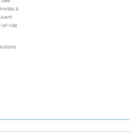
8 088
invités à
euvent
-of-ride
olutions