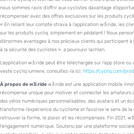
nous sommes ravis d’offrir aux cyclistes davantage d’opportun
récompenser avec des offres exclusives sur les produits cycli
« En reliant leur compte strava à l’application w3:ride, les cl
sur les produits cycliq, simplement en pédalant ! Nous penson
d’énormes avantages à nos précieux clients qui participent à l
à la sécurité des cyclistes », a poursuivi lachlan.
L’application w3:ride peut être téléchargée sur l’app store ou 
veste cycliq lumiere, consultez-la ici:
https://cycliq.com/pro
À propos de w3:ride
w3:ride est une application mobile inn
récompense unique pour motiver et connecter les amateurs d
des vélos numériques personnalisables, des avatars et un éc
transforme l’expérience du cyclisme et favorise le sens de l
retrouver la forme, le plaisir et les récompenses. Fin 2021, w
l’engagement numérique. Soutenu par une plateforme sociale 