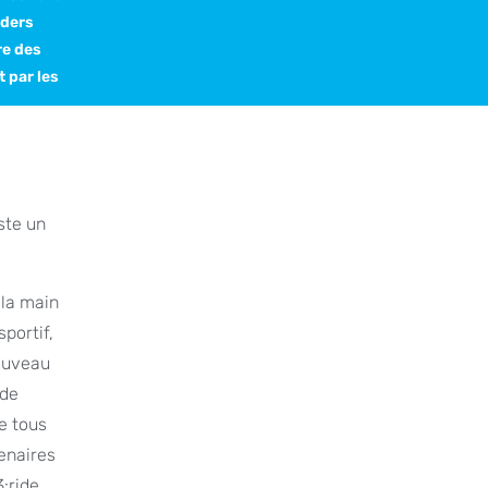
iders
re des
 par les
ste un
 la main
portif,
nouveau
 de
de tous
tenaires
:ride,