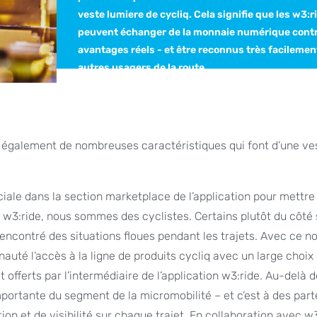
veste lumiere de cycliq. Cela signifie que les w3:r
peuvent échanger de la monnaie numérique cont
avantages réels - et être reconnus très facilement
autres usagers de la route.
e également de nombreuses caractéristiques qui font d’une ve
ciale dans la section marketplace de l’application pour mettre
 w3:ride, nous sommes des cyclistes. Certains plutôt du côté s
rencontré des situations floues pendant les trajets. Avec ce 
té l’accès à la ligne de produits cycliq avec un large choix
 offerts par l’intermédiaire de l’application w3:ride. Au-delà 
 importante du segment de la micromobilité – et c’est à des par
n et de visibilité sur chaque trajet. En collaboration avec w3