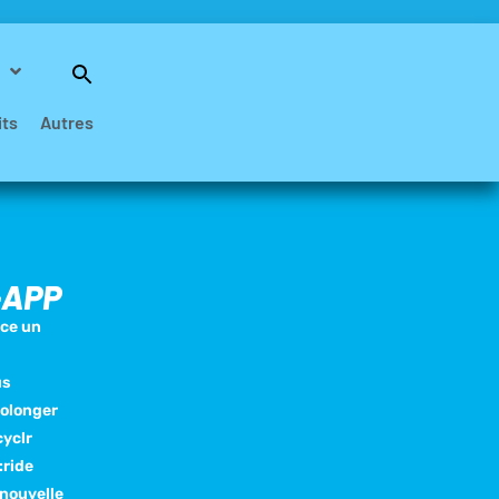
Search
for:
Search Button
its
Autres
-APP
nce un
us
rolonger
cyclr
:ride
 nouvelle