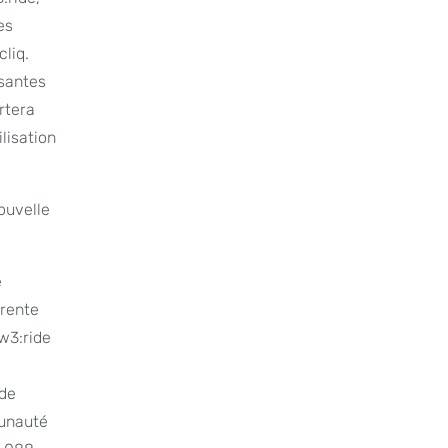
es
liq.
ssantes
rtera
lisation
nouvelle
e
arente
w3:ride
 de
munauté