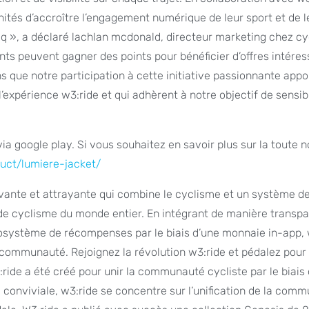
ités d’accroître l’engagement numérique de leur sport et de l
q », a déclaré lachlan mcdonald, directeur marketing chez cyc
ients peuvent gagner des points pour bénéficier d’offres intére
s que notre participation à cette initiative passionnante appo
’expérience w3:ride et qui adhèrent à notre objectif de sensibi
via google play. Si vous souhaitez en savoir plus sur la toute 
duct/lumiere-jacket/
ovante et attrayante qui combine le cyclisme et un système d
e cyclisme du monde entier. En intégrant de manière transp
osystème de récompenses par le biais d’une monnaie in-app, 
a communauté. Rejoignez la révolution w3:ride et pédalez pour
3:ride a été créé pour unir la communauté cycliste par le biais
conviviale, w3:ride se concentre sur l’unification de la com