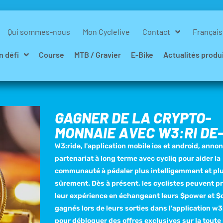
Qui sommes-nous
Mon Cyclelive
Contact
Français
n défi
Course
MTB / Gravier
E-Bike
Actualités produ
GAGNER DE LA CRYPTO-
MONNAIE AVEC W3:RI DE
W3:ride, l'application mobile ios et android, anno
partenariat à long terme avec cycliq pour aider la
communauté à pédaler plus intelligemment et pl
sûrement. Dès à présent, les cyclistes peuvent p
leur expérience en échangeant leurs $power et $
gagnés lors de leurs sorties dans l'application w3
pour débloquer des offres exclusives sur la toute