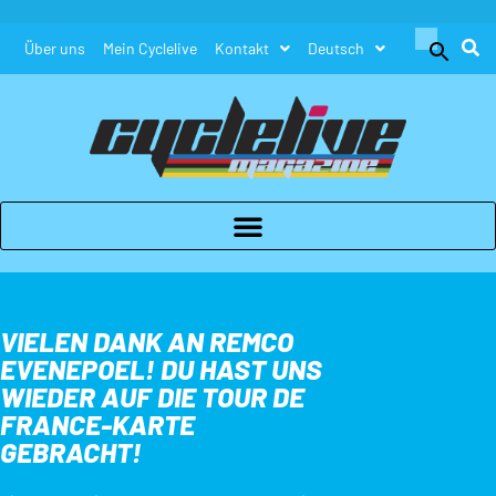
Search
Über uns
Mein Cyclelive
Kontakt
Deutsch
for:
Search Button
VIELEN DANK AN REMCO
EVENEPOEL! DU HAST UNS
WIEDER AUF DIE TOUR DE
FRANCE-KARTE
GEBRACHT!