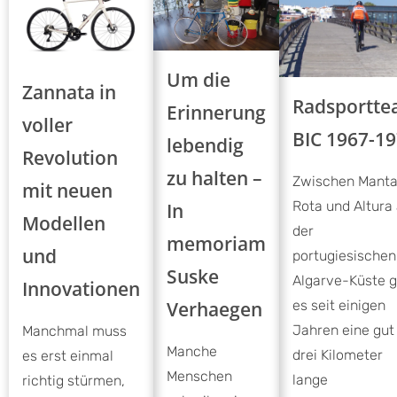
Um die
Zannata in
Radsportt
Erinnerung
voller
BIC 1967-1
lebendig
Revolution
zu halten –
Zwischen Mant
mit neuen
Rota und Altura
In
Modellen
der
memoriam
und
portugiesischen
Suske
Algarve-Küste g
Innovationen
Verhaegen
es seit einigen
Jahren eine gut
Manchmal muss
Manche
drei Kilometer
es erst einmal
Menschen
lange
richtig stürmen,