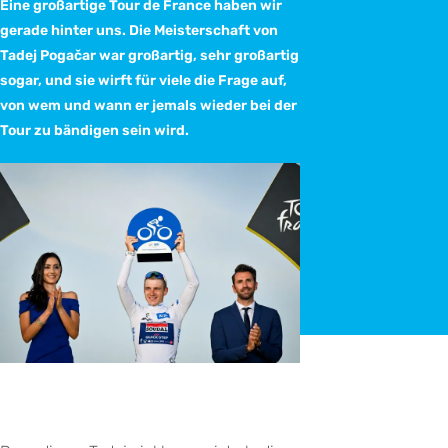
Eine großartige Tour de France haben wir
gerade hinter uns. Die Meisterschaft von
Tadej Pogačar war großartig, sehr großartig
sogar, und sie wirft für viele die Frage auf,
von wem und wann er jemals wieder bei der
Tour zu bändigen sein wird.