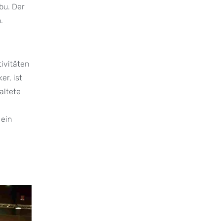
bu. Der
.
tivitäten
r, ist
altete
 ein