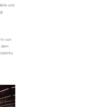
delle und
ng
rin von
n dem
 Kopecky