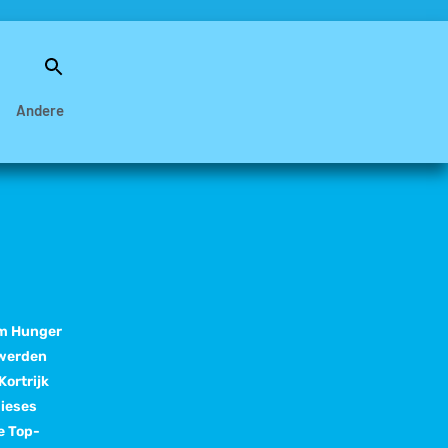
Search
for:
Search Button
Andere
em Hunger
 werden
Kortrijk
dieses
e Top-