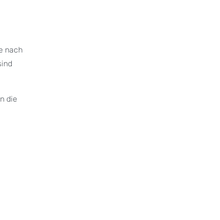
ge nach
sind
n die