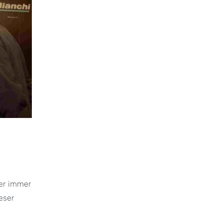
der immer
eser