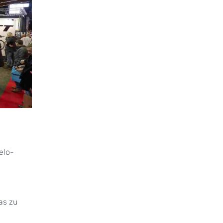
elo-
as zu