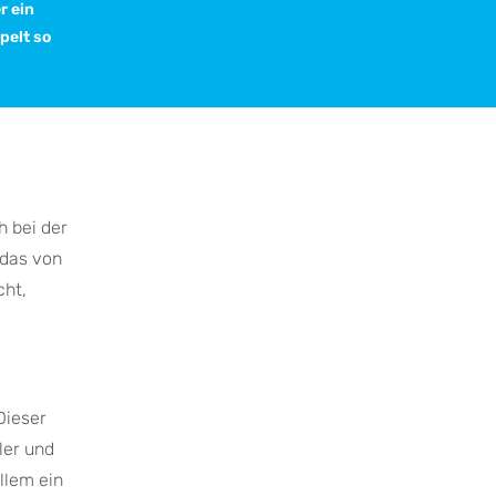
r ein
pelt so
h bei der
 das von
cht,
Dieser
ler und
allem ein