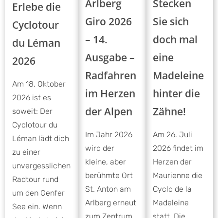
Stecken
Arlberg
Erlebe die
Sie sich
Giro 2026
Cyclotour
doch mal
– 14.
du Léman
eine
Ausgabe –
2026
Madeleine
Radfahren
Am 18. Oktober
hinter die
im Herzen
2026 ist es
Zähne!
der Alpen
soweit: Der
Cyclotour du
Am 26. Juli
Im Jahr 2026
Léman lädt dich
2026 findet im
wird der
zu einer
Herzen der
kleine, aber
unvergesslichen
Maurienne die
berühmte Ort
Radtour rund
Cyclo de la
St. Anton am
um den Genfer
Madeleine
Arlberg erneut
See ein. Wenn
statt. Die
zum Zentrum