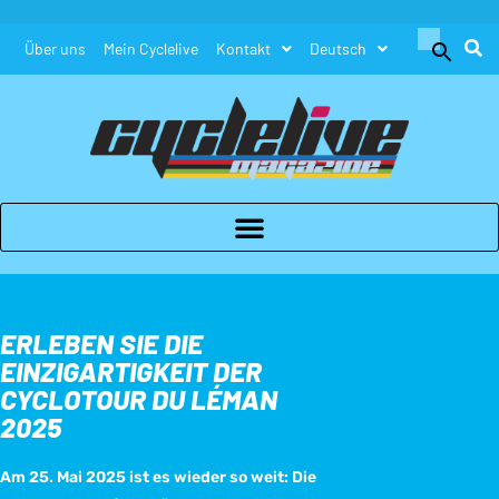
Search
Über uns
Mein Cyclelive
Kontakt
Deutsch
for:
Search Button
ERLEBEN SIE DIE
EINZIGARTIGKEIT DER
CYCLOTOUR DU LÉMAN
2025
Am 25. Mai 2025 ist es wieder so weit: Die