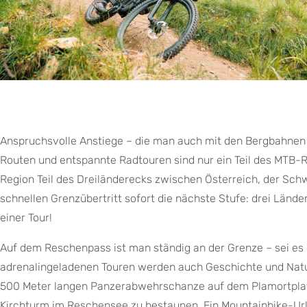
Anspruchsvolle Anstiege – die man auch mit den Bergbahnen b
Routen und entspannte Radtouren sind nur ein Teil des MTB-
Region Teil des Dreiländerecks zwischen Österreich, der Schw
schnellen Grenzübertritt sofort die nächste Stufe: drei Lände
einer Tour!
Auf dem Reschenpass ist man ständig an der Grenze – sei es
adrenalingeladenen Touren werden auch Geschichte und Naturg
500 Meter langen Panzerabwehrschanze auf dem Plamortplate
Kirchturm im Reschensee zu bestaunen. Ein Mountainbike-Urla