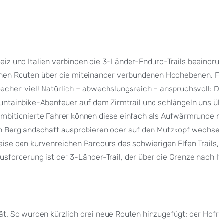
iz und Italien verbinden die 3-Länder-Enduro-Trails beeindr
schen Routen über die miteinander verbundenen Hochebenen. 
rechen viel! Natürlich – abwechslungsreich – anspruchsvoll: D
untainbike-Abenteuer auf dem Zirmtrail und schlängeln uns ü
Ambitionierte Fahrer können diese einfach als Aufwärmrunde 
en Berglandschaft ausprobieren oder auf den Mutzkopf wechse
eise den kurvenreichen Parcours des schwierigen Elfen Trails,
sforderung ist der 3-Länder-Trail, der über die Grenze nach I
t. So wurden kürzlich drei neue Routen hinzugefügt: der Hofra