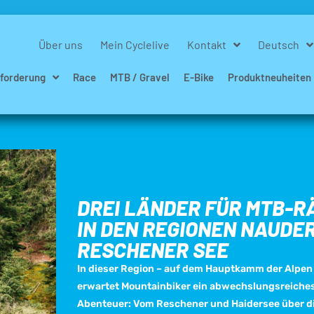
Über uns
Mein Cyclelive
Kontakt
Deutsch
forderung
Race
MTB / Gravel
E-Bike
Produktneuheiten
DREI LÄNDER FÜR MTB-R
IN DEN REGIONEN NAUDE
RESCHENER SEE
In dieser Region – auf dem Hauptkamm der Alpen
erwartet Mountainbiker ein abwechslungsreiche
Abenteuer: Vom Reschener und Haidersee über d