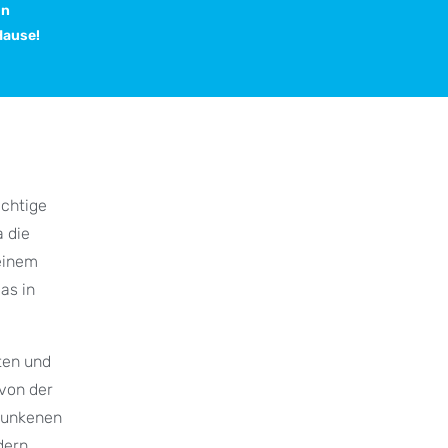
in
Hause!
ächtige
 die
 einem
as in
ten und
von der
rsunkenen
dern