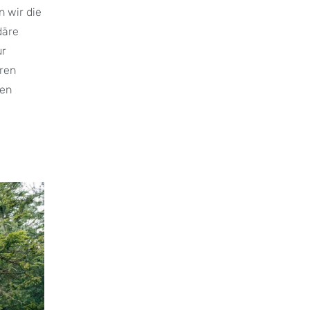
 wir die
däre
ur
hren
ven