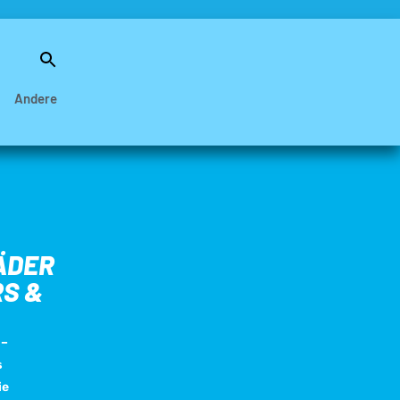
Search
for:
Search Button
Andere
ÄDER
RS &
 –
s
ie