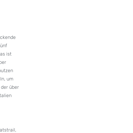
uckende
Fünf
as ist
ber
nutzen
ln, um
 der über
talien
tstrail,