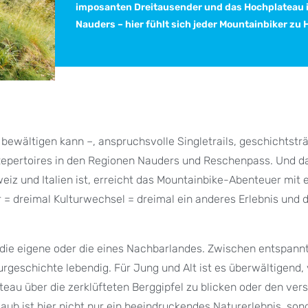
imposanten Dreitausender und das Hochplateau 
Nauders – hier fühlt sich jeder Mountainbiker zu 
ewältigen kann –, anspruchsvolle Singletrails, geschichtstr
Repertoires in den Regionen Nauders und Reschenpass. Und da
eiz und Italien ist, erreicht das Mountainbike-Abenteuer mit
r = dreimal Kulturwechsel = dreimal ein anderes Erlebnis und d
 die eigene oder die eines Nachbarlandes. Zwischen entspann
eschichte lebendig. Für Jung und Alt ist es überwältigend, 
au über die zerklüfteten Berggipfel zu blicken oder den ve
ub ist hier nicht nur ein beeindruckendes Naturerlebnis, son