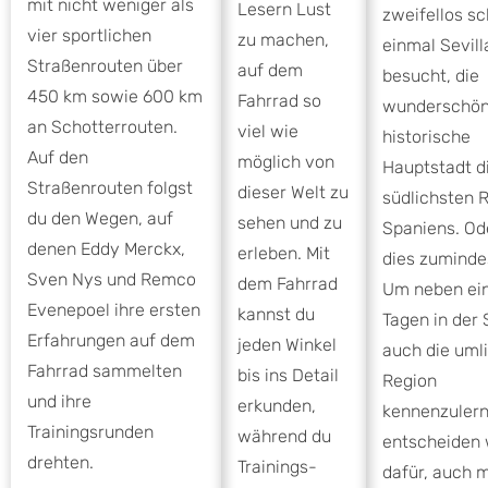
mit nicht weniger als
Lesern Lust
zweifellos s
vier sportlichen
zu machen,
einmal Sevill
Straßenrouten über
auf dem
besucht, die
450 km sowie 600 km
Fahrrad so
wunderschö
an Schotterrouten.
viel wie
historische
Auf den
möglich von
Hauptstadt d
Straßenrouten folgst
dieser Welt zu
südlichsten 
du den Wegen, auf
sehen und zu
Spaniens. Od
denen Eddy Merckx,
erleben. Mit
dies zumindes
Sven Nys und Remco
dem Fahrrad
Um neben ein
Evenepoel ihre ersten
kannst du
Tagen in der 
Erfahrungen auf dem
jeden Winkel
auch die uml
Fahrrad sammelten
bis ins Detail
Region
und ihre
erkunden,
kennenzulern
Trainingsrunden
während du
entscheiden 
drehten.
Trainings-
dafür, auch 