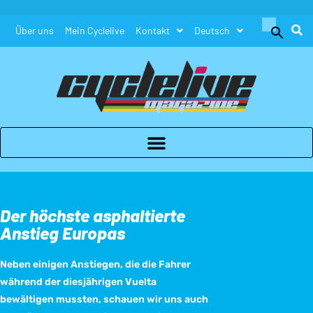
Search
Über uns
Mein Cyclelive
Kontakt
Deutsch
for:
Search Button
Der höchste asphaltierte
Anstieg Europas
Neben einigen Anstiegen, die die Fahrer
während der diesjährigen Vuelta
bewältigen mussten, schauen wir uns auch