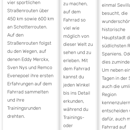
vier sportlichen
zu machen,
einmal Sevill
Straßenrouten über
auf dem
besucht, die
450 km sowie 600 km
Fahrrad so
wunderschö
an Schotterrouten.
viel wie
historische
Auf den
möglich von
Hauptstadt d
Straßenrouten folgst
dieser Welt zu
südlichsten 
du den Wegen, auf
sehen und zu
Spaniens. Od
denen Eddy Merckx,
erleben. Mit
dies zumindes
Sven Nys und Remco
dem Fahrrad
Um neben ein
Evenepoel ihre ersten
kannst du
Tagen in der 
Erfahrungen auf dem
jeden Winkel
auch die uml
Fahrrad sammelten
bis ins Detail
Region
und ihre
erkunden,
kennenzulern
Trainingsrunden
während du
entscheiden 
drehten.
Trainings-
dafür, auch 
oder
Fahrrad auf