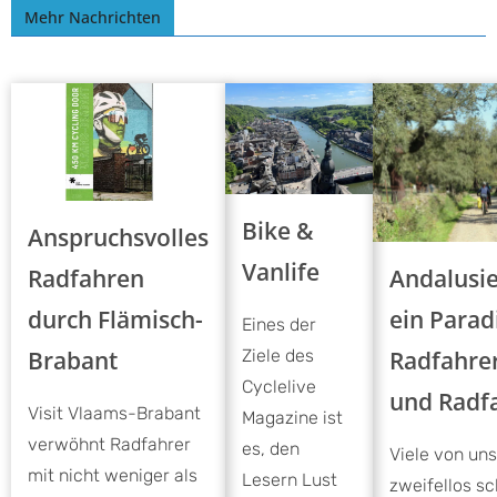
Mehr Nachrichten
Bike &
Anspruchsvolles
Vanlife
Andalusie
Radfahren
ein Parad
durch Flämisch-
Eines der
Radfahre
Brabant
Ziele des
Cyclelive
und Radf
Visit Vlaams-Brabant
Magazine ist
verwöhnt Radfahrer
es, den
Viele von un
mit nicht weniger als
Lesern Lust
zweifellos s