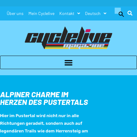
Search
Über uns
Mein Cyclelive
Kontakt
Deutsch
for:
Search Button
ALPINER CHARME IM
HERZEN DES PUSTERTALS
Hier im Pustertal wird nicht nur in alle
Richtungen geradelt, sondern auch auf
legendären Trails wie dem Herrensteig am