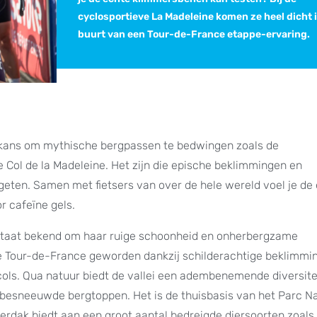
cyclosportieve La Madeleine komen ze heel dicht 
buurt van een Tour-de-France etappe-ervaring.
n kans om mythische bergpassen te bedwingen zoals de
Col de la Madeleine. Het zijn die epische beklimmingen en
rgeten. Samen met fietsers van over de hele wereld voel je de
r cafeïne gels.
, staat bekend om haar ruige schoonheid en onherbergzame
de Tour-de-France geworden dankzij schilderachtige beklimmi
 cols. Qua natuur biedt de vallei een adembenemende diversite
besneeuwde bergtoppen. Het is de thuisbasis van het Parc Na
nderdak biedt aan een groot aantal bedreigde diersoorten zoals