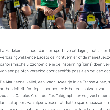
La Madeleine is meer dan een sportieve uitdaging, het is ee
verbazingwekkende Lacets de Montvernier of de majestueuze 
panoramische uitzichten die je de inspanning (bijna) doen ve
van een peloton verenigd door dezelfde passie en gevoed doo
De Maurienne-vallei, een waar juweeltje in de Franse Alpen
authenticiteit. Omringd door bergen is het een bolwerk van 
zoals de Galibier, Croix-de-Fer, Télégraphe en nog veel meer
landschappen, van alpenweiden tot dichte sparrenbossen en 
de la Vanoise, het eerste nationale park van Frankrijk, dat o