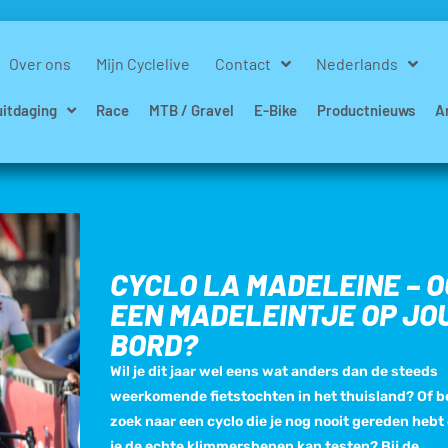
Over ons
Mijn Cyclelive
Contact
Nederlands
uitdaging
Race
MTB / Gravel
E-Bike
Productnieuws
A
CYCLO LA MADELEINE – 
EEN MADELEINTJE OP J
BORD?
Wil je dit jaar wel eens wat anders dan de steeds
weerkomende fietstochten in het thuisland? Of be
zoek naar een cyclo die je nog nooit gereden hebt
je de echte klimmersbenen kan testen? Bij de