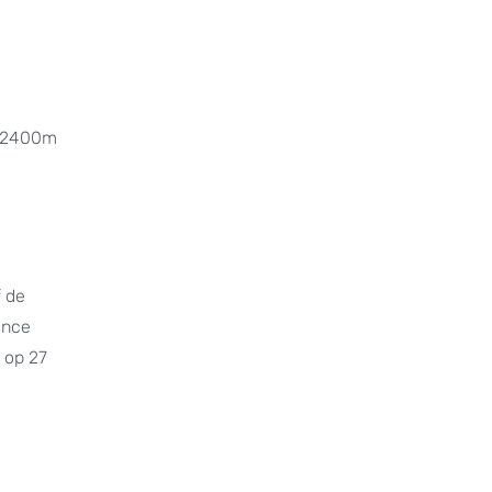
an 2400m
f de
ance
 op 27