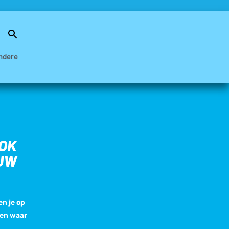
Search
for:
Search Button
ndere
OOK
OUW
n je op
 en waar