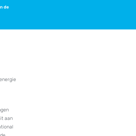
in de
 energie
ngen
it aan
tional
 de