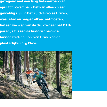
gezegend met een lang fietsseizoen van
april tot november - het kan alleen maar
geweldig zijn! In het Zuid-Tiroolse Brixen,
waar stad en bergen elkaar ontmoeten,
fietsen we weg van de drukte naar het MTB-
paradijs tussen de historische oude
binnenstad, de Dom van Brixen en de
plaatselijke berg Plose.