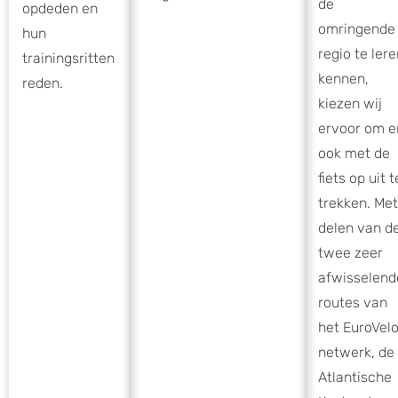
de
opdeden en
omringende
hun
regio te ler
trainingsritten
kennen,
reden.
kiezen wij
ervoor om e
ook met de
fiets op uit t
trekken. Met
delen van d
twee zeer
afwisselend
routes van
het EuroVel
netwerk, de
Atlantische