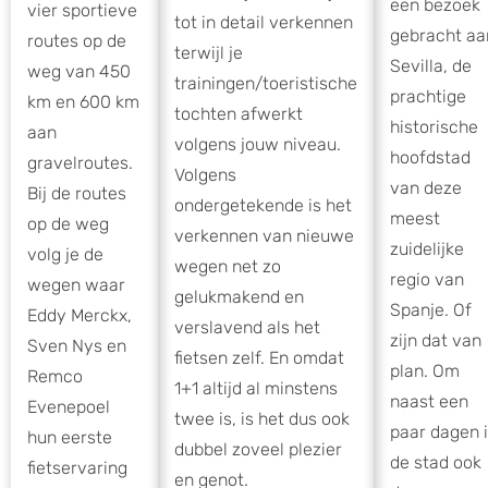
een bezoek
vier sportieve
tot in detail verkennen
gebracht aa
routes op de
terwijl je
Sevilla, de
weg van 450
trainingen/toeristische
prachtige
km en 600 km
tochten afwerkt
historische
aan
volgens jouw niveau.
hoofdstad
gravelroutes.
Volgens
van deze
Bij de routes
ondergetekende is het
meest
op de weg
verkennen van nieuwe
zuidelijke
volg je de
wegen net zo
regio van
wegen waar
gelukmakend en
Spanje. Of
Eddy Merckx,
verslavend als het
zijn dat van
Sven Nys en
fietsen zelf. En omdat
plan. Om
Remco
1+1 altijd al minstens
naast een
Evenepoel
twee is, is het dus ook
paar dagen 
hun eerste
dubbel zoveel plezier
de stad ook
fietservaring
en genot.