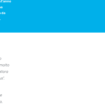
st'anno
ha
a da
.
o
 molto
llora
s”.
le
o,