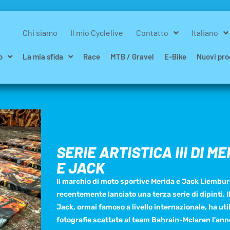
Chi siamo
Il mio Cyclelive
Contatto
Italiano
o
La mia sfida
Race
MTB / Gravel
E-Bike
Nuovi pro
SERIE ARTISTICA III DI M
E JACK
Il marchio di moto sportive Merida e Jack Liembu
recentemente lanciato una terza serie di dipinti. Il
Jack, ormai famoso a livello internazionale, ha uti
fotografie scattate al team Bahrain-Mclaren l'ann