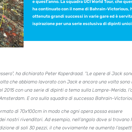
e quest'anno. La squadra UCI World Tour, che que
ha continuato con il nome di Bahrain-Victorious, 
ottenuto grandi successi in varie gare ed è servit
ispirazione per una serie esclusiva di dipinti unici
assero”, ha dichiarato Peter Koperdraad. “Le opere di Jack son
 volta che abbiamo lavorato con Jack e ancora una volta sono
el 2015 con una serie di dipinti a tema sulla Lampre-Merida, l’a
u Amsterdam. E ora sulla squadra di successo Bahrain-Victoriou
formato di 70x100cm in modo che ogni opera possa essere
ei nostri rivenditori. Ad esempio, nell’angolo dove si trovano 
izione di soli 30 pezzi, il che ovviamente ne aumenta l’aspett