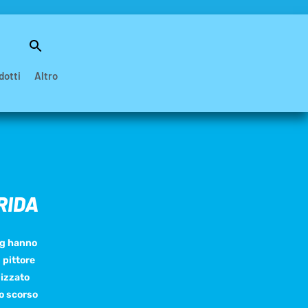
Search
for:
Search Button
dotti
Altro
ERIDA
rg hanno
 pittore
lizzato
o scorso