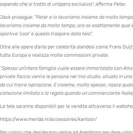
sapendo che si tratta di un’opera esclusiva”,
afferma Peter.
Jack prosegue:
“Peter e io lavoriamo insieme da molto tempo
lavoriamo insieme da molto tempo, ora so esattamente qual è
sportive ‘cool’ e questo traspare dalla tela”.
Oltre alle opere d’arte per celebrità olandesi come Frans Duij
tutta Europa e realizza molte commissioni private.
“Spesso un’intera famiglia vuole essere immortalata con Amy 
private faccio venire le persone nel mio studio, situato in una
da cui trarre ispirazione. E insieme, molto spesso, nasce qual
collezione limitata o la regala quando un commerciante festeg
Le tele saranno disponibili per la vendita attraverso il websh
https://www.merida.nl/accessoires/kantoor/
Per coloro che desiderano venire ad Apeldoorn per dare un’occ