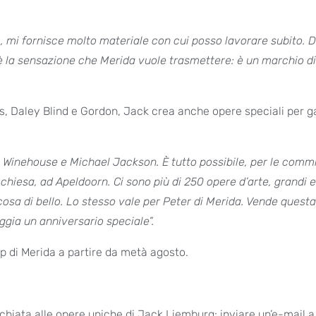
, mi fornisce molto materiale con cui posso lavorare subito. 
 la sensazione che Merida vuole trasmettere: è un marchio d
ts, Daley Blind e Gordon, Jack crea anche opere speciali per ga
Winehouse e Michael Jackson. È tutto possibile, per le commi
 chiesa, ad Apeldoorn. Ci sono più di 250 opere d’arte, grandi e
cosa di bello. Lo stesso vale per Peter di Merida. Vende questa
gia un anniversario speciale”.
op di Merida a partire da metà agosto.
hiata alle opere uniche di Jack Liemburg: inviare un’e-mail a