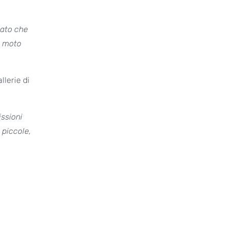
Dato che
i moto
llerie di
ssioni
 piccole,