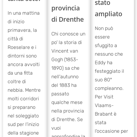
stato
provincia
ampliato
In una mattina
di Drenthe
di inizio
Non può
primavera, la
Chi conosce un
essere
città di
po' la storia di
sfuggito a
Roeselare e i
Vincent van
nessuno che
dintorni sono
Gogh (1853-
Eddy ha
ancora avvolti
1890) sa che
festeggiato il
da una fitta
nell'autunno
suo 80°
coltre di
del 1883 ha
compleanno.
nebbia. Mentre
passato
Per Visit
molti corridori
qualche mese
Vlaams-
si preparano
nella provincia
Brabant è
nel soleggiato
di Drenthe. Se
stata
sud per l'inizio
vuoi
l'occasione per
della stagione
approfondire la