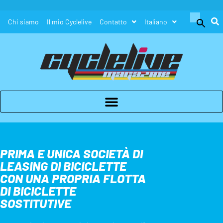
Search
Chi siamo
Il mio Cyclelive
Contatto
Italiano
for:
Search Button
PRIMA E UNICA SOCIETÀ DI
LEASING DI BICICLETTE
CON UNA PROPRIA FLOTTA
DI BICICLETTE
SOSTITUTIVE