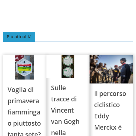
Più attualità
Sulle
Voglia di
Il percorso
tracce di
primavera
ciclistico
Vincent
fiamminga
Eddy
van Gogh
o piuttosto
Merckx è
nella
tanta sete?