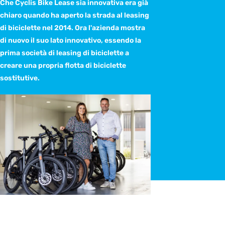
Che Cyclis Bike Lease sia innovativa era già
chiaro quando ha aperto la strada al leasing
di biciclette nel 2014. Ora l'azienda mostra
di nuovo il suo lato innovativo, essendo la
prima società di leasing di biciclette a
creare una propria flotta di biciclette
sostitutive.