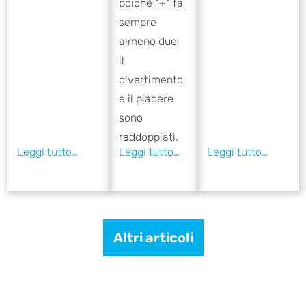
poiché 1+1 fa
sempre
almeno due,
il
divertimento
e il piacere
sono
raddoppiati.
Altri articoli