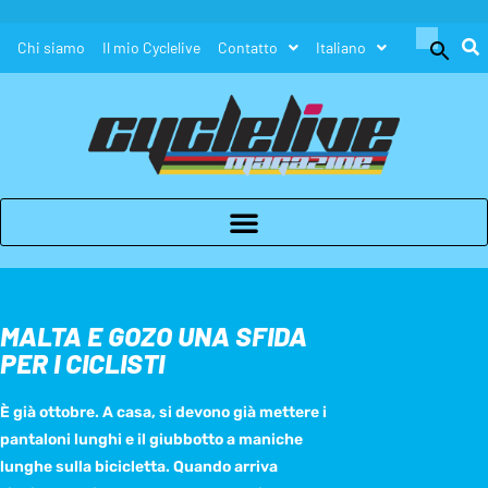
Search
Chi siamo
Il mio Cyclelive
Contatto
Italiano
for:
Search Button
MALTA E GOZO UNA SFIDA
PER I CICLISTI
È già ottobre. A casa, si devono già mettere i
pantaloni lunghi e il giubbotto a maniche
lunghe sulla bicicletta. Quando arriva