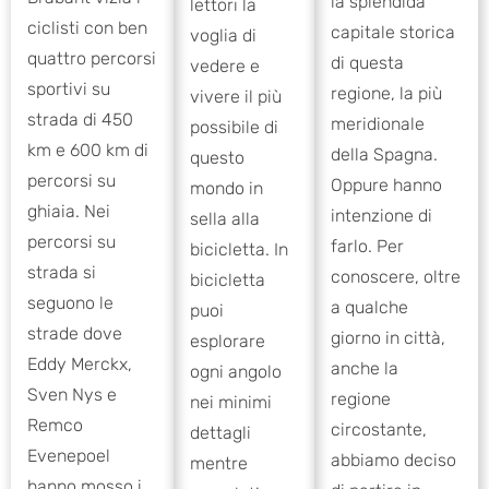
la splendida
lettori la
ciclisti con ben
capitale storica
voglia di
quattro percorsi
di questa
vedere e
sportivi su
regione, la più
vivere il più
strada di 450
meridionale
possibile di
km e 600 km di
della Spagna.
questo
percorsi su
Oppure hanno
mondo in
ghiaia. Nei
intenzione di
sella alla
percorsi su
farlo. Per
bicicletta. In
strada si
conoscere, oltre
bicicletta
seguono le
a qualche
puoi
strade dove
giorno in città,
esplorare
Eddy Merckx,
anche la
ogni angolo
Sven Nys e
regione
nei minimi
Remco
circostante,
dettagli
Evenepoel
abbiamo deciso
mentre
hanno mosso i