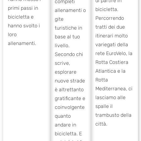
di partire in
completi
primi passi in
bicicletta.
allenamenti o
bicicletta e
Percorrendo
gite
hanno svolto i
tratti dei due
turistiche in
loro
itinerari molto
base al tuo
allenamenti.
variegati della
livello.
rete EuroVelo, la
Secondo chi
Rotta Costiera
scrive,
Atlantica e la
esplorare
Rotta
nuove strade
Mediterranea, ci
è altrettanto
lasciamo alle
gratificante e
spalle il
coinvolgente
trambusto della
quanto
città.
andare in
bicicletta. E