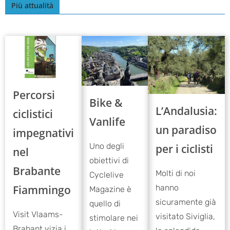
Più attualità
Percorsi
Bike &
L’Andalusia:
ciclistici
Vanlife
un paradiso
impegnativi
Uno degli
per i ciclisti
nel
obiettivi di
Brabante
Molti di noi
Cyclelive
Fiammingo
hanno
Magazine è
sicuramente già
quello di
Visit Vlaams-
visitato Siviglia,
stimolare nei
Brabant vizia i